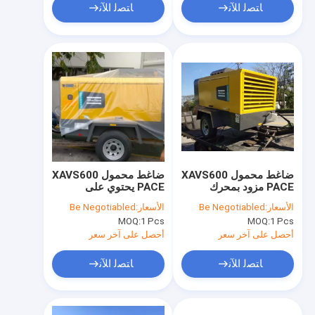
ﺎﺘﺼﻟ ﺍﻶﻧ
ﺎﺘﺼﻟ ﺍﻶﻧ
ضاغط محمول XAVS600
ضاغط محمول XAVS600
PACE مزود بمحرك
PACE يحتوي على
Cummins نوع معدات
المرحلة IIIA المستوى 3
الأسعار:
Be Negotiabled
الأسعار:
Be Negotiabled
ضغط هواء متينة
مبرد مصمم لتزويد الهواء
MOQ:
1 Pcs
MOQ:
1 Pcs
أحصل على آخر سعر
أحصل على آخر سعر
ﺎﺘﺼﻟ ﺍﻶﻧ
ﺎﺘﺼﻟ ﺍﻶﻧ