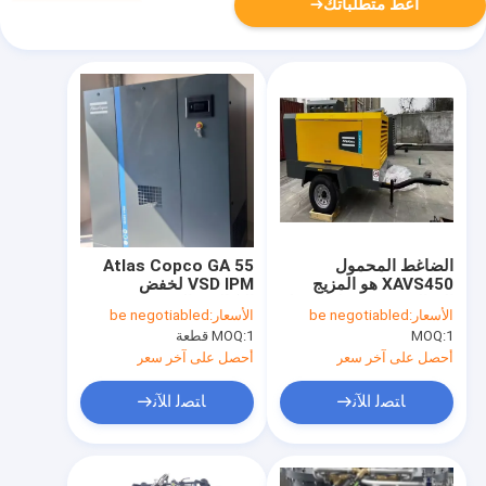
أعط متطلباتك
الضاغط المحمول
Atlas Copco GA 55
XAVS450 هو المزيج
VSD IPM لخفض
المثالي بين سهولة الحمل
التكاليف التشغيلية
الأسعار:
be negotiabled
الأسعار:
be negotiabled
والأداء
واستهلاك الطاقة
1
MOQ:
1 قطعة
MOQ:
أحصل على آخر سعر
أحصل على آخر سعر
ﺎﺘﺼﻟ ﺍﻶﻧ
ﺎﺘﺼﻟ ﺍﻶﻧ