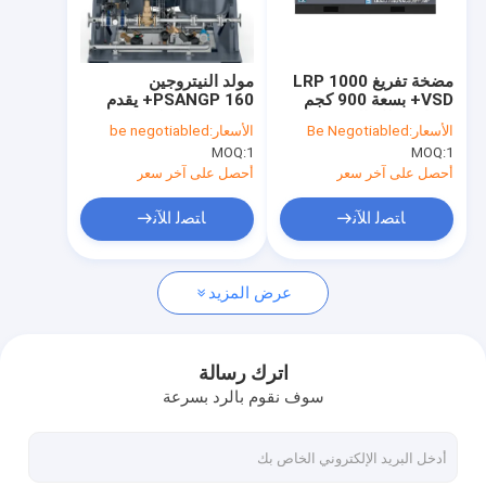
جولة في المعمل
مراقبة الجودة
مضخة تفريغ LRP 1000
مولد النيتروجين
VSD+ بسعة 900 كجم
PSANGP 160+ يقدم
اتصل بنا
معدات نظام التبريد
قدرة مرنة لتطبيقات
الأسعار:
Be Negotiabled
الأسعار:
be negotiabled
الصناعي
صناعية متنوعة
MOQ:
1
MOQ:
1
أخبار
أحصل على آخر سعر
أحصل على آخر سعر
حالات
ﺎﺘﺼﻟ ﺍﻶﻧ
ﺎﺘﺼﻟ ﺍﻶﻧ
عرض المزيد
ضاغط هواء حلزوني محقون بالزيت
ضاغط هواء حلزوني من أطلس كوبكو
اترك رسالة
سوف نقوم بالرد بسرعة
سلسلة أطلس كوبكو جي
ضاغط هواء برغي خالي من الزيت