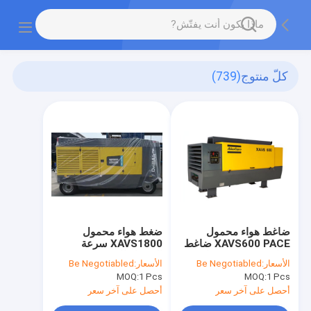
كلّ منتوج
(739)
ضاغط هواء محمول
ضغط هواء محمول
XAVS600 PACE ضاغط
XAVS1800 سرعة
هواء مريح يحتوي على
المحرك الاسمية 1700
الأسعار:
Be Negotiabled
الأسعار:
Be Negotiabled
ضغط عمل فعلي طبيعي
دورة في الدقيقة حل
MOQ:
1 Pcs
MOQ:
1 Pcs
من 5 إلى 14 بار مصمم
ضغط هواء صناعي ضئيل
لسهولة النقل وإمدادات
الوزن
أحصل على آخر سعر
أحصل على آخر سعر
الهواء