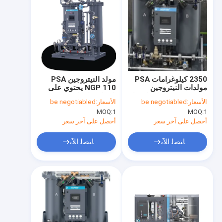
2350 كيلوغرامات PSA
مولد النيتروجين PSA
مولدات النيتروجين
NGP 110 يحتوي على
NGP160+ مع تكنولوجيا
تكنولوجيا توليد النيتروجين
الأسعار:
be negotiabled
الأسعار:
be negotiabled
للصناعة
عالية الموثوقية للصناعة
MOQ:
1
MOQ:
1
أحصل على آخر سعر
أحصل على آخر سعر
ﺎﺘﺼﻟ ﺍﻶﻧ
ﺎﺘﺼﻟ ﺍﻶﻧ
مسكن
منتجات
معلومات عنا