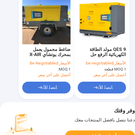
QES 9 مولد الطاقة
ضاغط محمول يعمل
الكهربائية الرفع حل
بمحرك يوتشاي X-AIR
الطاقة المثالي لاحتياجاتك
500-17 مناسب لمواقع
الأسعار:
be negotiabled
الأسعار:
Be Negotiabled
التجارية والصناعية
البناء والمهام الثقيلة
1 قطعة
MOQ:
1
MOQ:
أحصل على آخر سعر
أحصل على آخر سعر
ﺎﺘﺼﻟ ﺍﻶﻧ
ﺎﺘﺼﻟ ﺍﻶﻧ
وفر وقتك
دعنا نتصل بأفضل المنتجات معك.