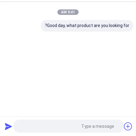
9:41 AM
Good day, what product are you looking for?
Atlas VSD Plus GA 45 VSD+ 45kw 860kg الوزن Atlas ضاغط
الهواء المسمار
أطلس كوبكو VSD Plus
2024-04-02