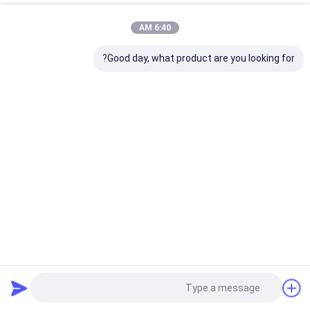
6:40 AM
Good day, what product are you looking for?
مجفف هواء مبرد متعدد الأغراض يعمل بخاصية التجميد تحت
التجميد متين 360-420 م 3 / ساعة
مجففات الهواء المضغوط
2024-07-16