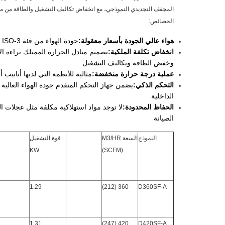
المجفف التجديدي النموذجي، مع انخفاض تكاليف التشغيل والطاقة من مجفف
الخصائص:
هواء عالي الجودة بأسعار معقولة:
جودة الهواء من فئة ISO-3 مع -20 درجة مئوية (-4 درجة فهرنهايت)
انخفاض تكلفة الملكية:
وخفض الطاقة وتكاليف التشغيل
عملية درجة حرارة منخفضة:
مثالية للأنظمة التي لديها أنابي
التحكم الذكي:
يضمن جهاز التحكم المتقدم جودة الهواء العالي
الداخلية
الحفاظ المحدودة:
لا توجد مواد استهلاكية مكلفة مثل عجلات ا
الصيانة
النموذج
السعة M3/HR
قوة التشغيل
KW
(SCFM)
1.29
360 (212)
D360SF-A
1.31
420 (247)
D420SF-A