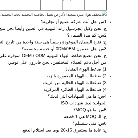
1س: هل أنت شركة تصنيع أو تجارية؟
ج: نحن وكيل إنجرسول راند المهنية في الصين وأيضا نحن ننت
2س: كم مدة الضمان؟
ج: فترة الضمان الموعودة رسمياً هي سنة واحدة من تاريخ الت
3س: هل تقدمون 0DM/0EM أو خدمة مخصصة؟
ج: نحن مصنع ضاغط الهواء المهنية OEM / ODM متوفرة على أساس متطلباتك.
من أجل دعم العملاء المختلفين، نحن قادرون على توفير:
1) ضاغط الهواء المتبادل
2) ضاغطات الهواء المغمورة بالزيت
3) ضاغطات الهواء الخالية من الزيت
4) ضاغطات الهواء الطائرة المركزية
4س: ما هي الشهادات التي لديك؟
الجواب: لدينا شهادات ISO.
5س: ما هو MOQ؟
ج: الـ MOQ هي 1 قطعة.
6س: متى ستسلم؟
ج: عادة ما يستغرق 15-20 يوما بعد استلام الدفع.