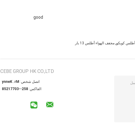
good
,
 أطلس كوبكو
مجفف الهواء أطلس 13 بار
CEBE GROUP HK CO.,LTD
اتصل شخص:
Mr. Kenny
الفاكس:
852--30771258