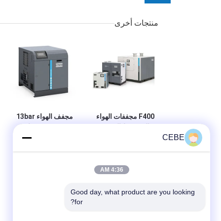
منتجات أخرى
F400 مجففات الهواء
مجفف الهواء 13bar
المضغوط المبردة
Atlas ، مجففات
CEBE
تبرد 4200W Atlas
الهواء المبردة F285
سعة المدخل 400l /
Clean Air 335 l / s
s
4:36 AM
Good day, what product are you looking 
for?
ترك رسالة