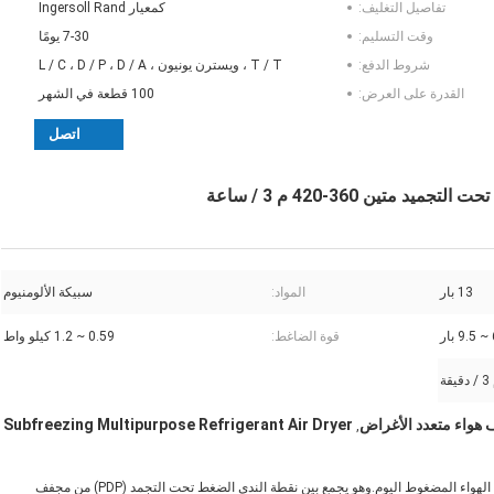
تفاصيل التغليف:
كمعيار Ingersoll Rand
وقت التسليم:
7-30 يومًا
شروط الدفع:
T / T ، ويسترن يونيون ، L / C ، D / P ، D / A
القدرة على العرض:
100 قطعة في الشهر
اتصل
تين 360-420 م 3 / ساعة
13 بار
المواد:
سبيكة الألومنيوم
بار
قوة الضاغط:
0.59 ~ 1.2 كيلو واط
هواء متعدد الأغراض
Subfreezing Multipurpose Refrigerant Air Dryer
,
الجفاف SF الثورية هي الجفاف المبرد التجديدي الوحيد المتوفر في سوق الهواء المضغوط اليوم.وهو يجمع بين نقطة الندى الضغط تحت التجمد (PDP) من مجفف