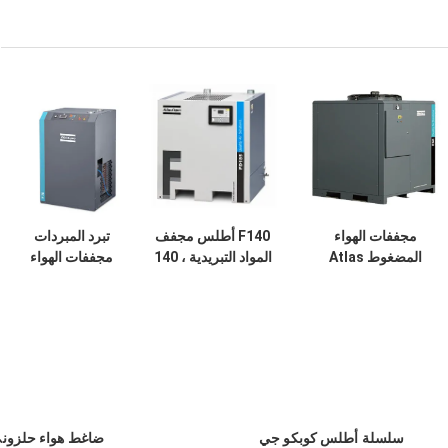
مجففات الهواء
F140 أطلس مجفف
تبرد المبردات
المضغوط Atlas
المواد التبريدية ، 140
مجففات الهواء
F230 1900W الهواء
لتر / ثانية مجفف
المضغوط F120
النظيف المبرد
الهواء المبرد الهواء
Atlas الهواء النظيف
النظيف 1674W
سلسلة أطلس كوبكو جي
ضاغط هواء حلزوني