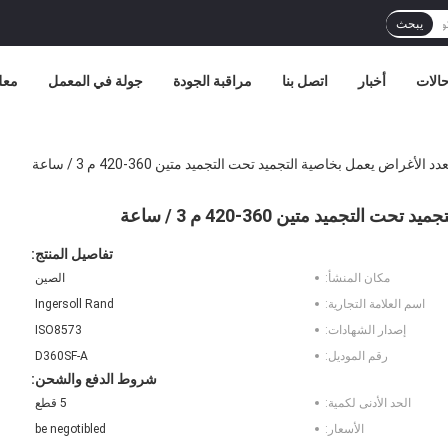
يبحث
الات
أخبار
اتصل بنا
مراقبة الجودة
جولة في المعمل
معل
غراض يعمل بخاصية التجميد تحت التجميد متين 360-420 م 3 / ساعة
جميد متين 360-420 م 3 / ساعة
تفاصيل المنتج:
مكان المنشأ:
الصين
اسم العلامة التجارية:
Ingersoll Rand
إصدار الشهادات:
ISO8573
رقم الموديل:
D360SF-A
شروط الدفع والشحن:
الحد الأدنى لكمية:
5 قطع
الأسعار:
be negotibled