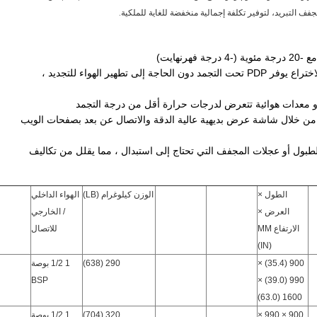
 التبريد، لتوفير تكلفة إجمالية منخفضة للغاية للملكية.
تصميم مبادل الحرارة الممتلك براءة الاختراع يوفر PDP تحت التجمد دون الحاجة إلى تطهير الهواء للتجديد ،
ب أو معدات هوائية تتعرض لدرجات حرارة أقل من درجة التجمد
ة من خلال شاشة عرض بديهية عالية الدقة والاتصال عن بعد بصفحات الويب
لطبول أو عجلات المجفف التي تحتاج إلى استبدال ، مما يقلل من تكاليف
الطول ×
الوزن كيلوغرام (LB)
الهواء الداخلي
العرض ×
/ الخارجي
الارتفاع MM
للاتصال
(IN)
900 (35.4) ×
290 (638)
1 1/2 بوصة
BSP
990 (39.0) ×
1600 (63.0)
900 × 990 ×
320 (704)
1 1/2 بوصة