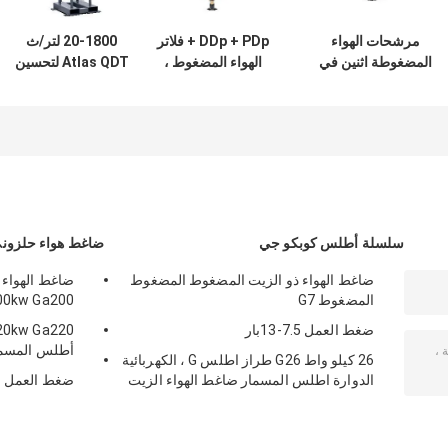
مرشحات الهواء
DDp + PDp + فلاتر
20-1800 لتر/ث
المضغوطة اثنين في
الهواء المضغوط ،
Atlas QDT لتحسين
واحد UD+Series
مرشح المجفف
تصفية بخار النفط
Atlas 16 bar Oil
لضاغط الهواء سعة
Coalescing
8000 لتر / ثانية
سلسلة أطلس كوبكو جي
ضاغط هواء حلزوني
ضاغط الهواء ذو الزيت المضغوط المضغوط
المضغوط G7
00kw Ga200+
ضغط العمل 7.5-13بار
أطلس المسمار 7.4-14 بار ضغط
26 كيلو واط G26 طراز اطلس G ، الكهربائية
الدوارة اطلس المسمار ضاغط الهواء الزيت
ضغط العمل ا
المحقن