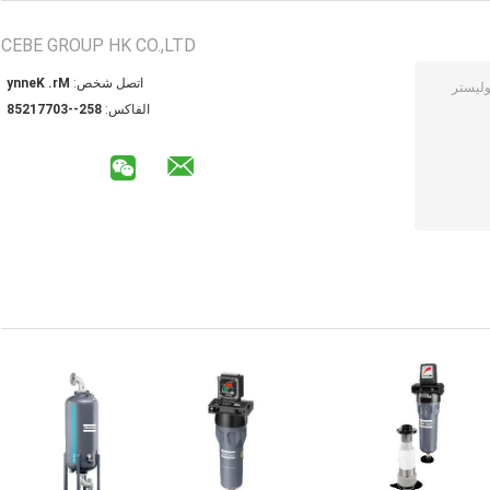
CEBE GROUP HK CO.,LTD
اتصل شخص:
Mr. Kenny
الفاكس:
852--30771258