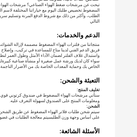
تبحث عن مرشحات ضغط الهواء الصناعي؟ مرشحات الهواء الم
المضغوط.تخصيص طلبك اليوم مع خياراتنا المختلفة لاسم العلا
الطلب، وأكثر من ذلك.مع شروط الدفع المرنة وتسليم سريعيم
التالي
الدعم والخدمات:
منتجاتنا من فلترات الهواء المضغوط مصممة لإزالة الشوا
فريق الدعم الفني لدينا متاح للمساعدة في تركيب، وإصلاح ال
واستبدال غلاف الفلتر لضمان الأداء الأمثل وطول العمر لنظ
سواء كان لديك ورشة عمل صغيرة أو منشأة صناعية كبيرةلدي
الخاص بك وحماية المعدات الخاصة بك من الأضرار الناجمة 
التعبئة والشحن:
تغليف المنتج:
ستأتي مرشحات الهواء المضغوط في صندوق كرتوني قوي مع 
ومعلومات المنتج على الصندوق لسهولة التعرف عليه.
الشحن:
سيتم شحن طلبات فلاتر الهواء المضغوط عن طريق الشحن 
على أساس وجهة وزن الطلبسيتم معالجة الطلبات في غضون 1-2 أيام عمل وسيتلقى العملاء رقم تتبع بمجرد شحن ال
الأسئلة الشائعة: