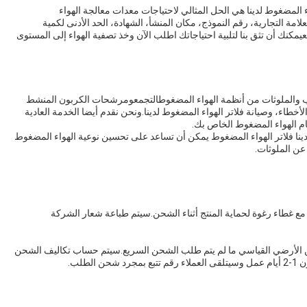
ضغوط لدينا هي الحل المثالي لاحتياجات معدات معالجة الهواء
مة التجارية، رقم النموذج، مكان المنشأ، الشهادة، الحد الأدنى لكمية
كنك أن تثق بنا لتلبية احتياجاتك اطلب الآن وخذ تصفية الهواء إلى المستوى
ئب والملوثات من أنظمة الهواء المضغوطالتجمعومرشحات الكربون المنشط
أخطاء، وصيانة فلاتر الهواء المضغوط لدينا.ونحن نقدم أيضا الخدمة العادية
ام الهواء المضغوط الخاص بك.
نا فلاتر الهواء المضغوط يمكن أن تساعد على تحسين نوعية الهواء المضغوط
عن الملوثات.
غطاء رغوة لحماية المنتج أثناء الشحن.سيتم طباعة شعار الشركة
الأرضي القياسي ما لم يتم طلب الشحن السريع.سيتم حساب تكاليف الشحن
طلب.