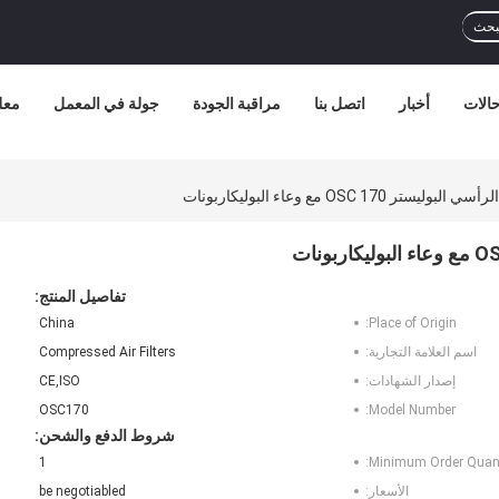
بحث
الات
أخبار
اتصل بنا
مراقبة الجودة
جولة في المعمل
معل
OSC 1 مع وعاء البوليكاربونات
تفاصيل المنتج:
China
Place of Origin:
اسم العلامة التجارية:
Compressed Air Filters
إصدار الشهادات:
CE,ISO
OSC170
Model Number:
شروط الدفع والشحن:
1
Minimum Order Quant
الأسعار:
be negotiabled