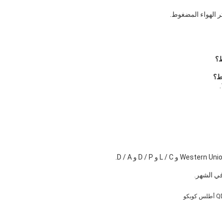
تر الهواء المضغوط.
ط؟
ط؟
 كوبكو