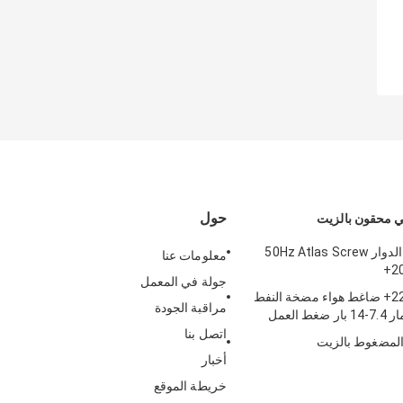
حول
 محقون بالزيت
ضاغط الهواء الدوار 50Hz Atlas Screw
معلومات عنا
2
جولة في المعمل
220kw Ga220+ ضاغط هواء مضخة النفط
مراقبة الجودة
 العمل
اتصل بنا
لمضغوط بالزيت
أخبار
خريطة الموقع