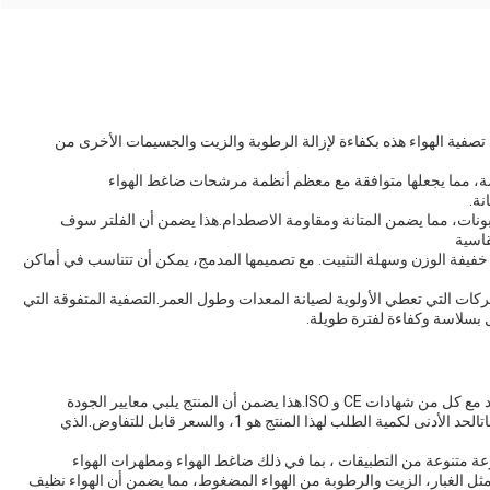
تصفية الهواء هذه بكفاءة لإزالة الرطوبة والزيت والجسيمات الأخرى من
الهواء المضغوط لدينا تأتي مع حجم منفذ 3/4 بوصة، مما يجعلها متوافقة مع معظم أنظمة مرشحات ضاغط الهواء
نة.
بونات، مما يضمن المتانة ومقاومة الاصطدام.هذا يضمن أن الفلتر سوف
قاسية
13 كيلوغراماً، مما يجعلها خفيفة الوزن وسهلة التثبيت. مع تصميمها المدمج، يمكن أن تتناسب في أماكن
ات التي تعطي الأولوية لصيانة المعدات وطول العمر.التصفية المتفوقة التي
 بسلاسة وكفاءة لفترة طويلة.
إن منتج فلاتر الهواء المضغوط يتم تصنيعه في الصين ومعتمد مع كل من شهادات CE و ISO.هذا يضمن أن المنتج يلبي معايير الجودة
الدولية ومناسب للاستخدام في مجموعة واسعة من التطبيقاتالحد الأدنى لكمية الطلب لهذا المنتج هو 1، والسعر قابل للتفاوض.الذي
ة متنوعة من التطبيقات ، بما في ذلك ضاغط الهواء ومطهرات الهواء
ثل الغبار، الزيت والرطوبة من الهواء المضغوط، مما يضمن أن الهواء نظيف