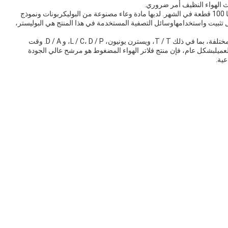
يث الهواء النظيف أمر ضروري.
المنتج مرشحات الهواء المضغوط لديه قدرة إمدادات أقصاها 100 قطعة في الشهر. لديها مادة وعاء مصنوعة من البوليكربونات ونموذج
ج هو 13.1 كجم،جعل من السهل تثبيت واستخدامهاوسائل التصفية المستخدمة في هذا المنتج هي البوليستر،
منتج فلاتر الهواء المضغوط متاح للشراء مع شروط الدفع المختلفة، بما في ذلك T / T، ويسترن يونيون، L / C، D / P، و D / A. وقت
30 يوما،اعتمادا على موقع العميلبشكل عام، فإن منتج فلاتر الهواء المضغوط هو مرشح عالي الجودة
ية.