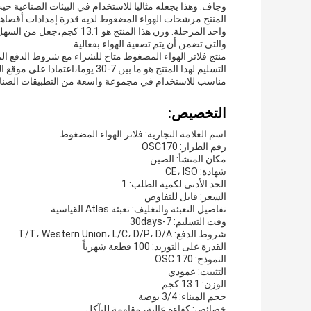
وجاف. وهذا يجعله مثاليا للاستخدام في البيئات الصناعية ح
واحد المرحلة. وزن هذا المنت
والتي تضمن أن يتم تصفية الهواء بفعالية.
التسليم لهذا المنتج هو ما بين 7-
مناسب للاستخدام في مجموعة واسعة من التطبيقات الصناع
التخصيص:
اسم العلامة التجارية: فلاتر الهواء المضغوط
رقم الطراز: OSC170
مكان المنشأ: الصين
شهادة: CE، ISO
الحد الأدنى لكمية الطلب: 1
السعر: قابل للتفاوض
تفاصيل التعبئة والتغليف: تعبئة Atlas القياسية
وقت التسليم: 7-30days
شروط الدفع: T/T، Western Union، L/C، D/P، D/A
القدرة على التوريد: 100 قطعة شهرياً
النموذج: OSC 170
التثبيت: عمودي
الوزن: 13.1 كجم
حجم الميناء: 3/4 بوصة
خصائص: كفاءة عالية، مقاومة للتآكل