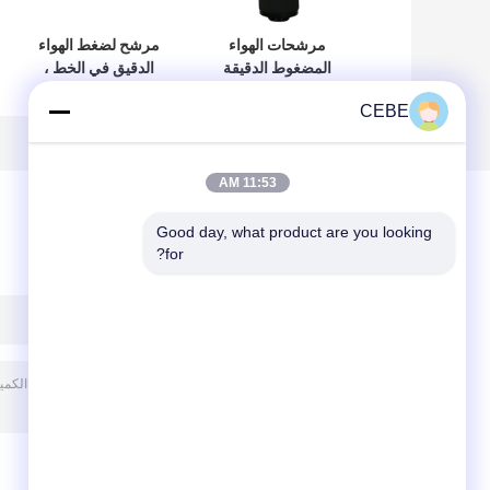
مرشحات الهواء
مرشح لضغط الهواء
المضغوط الدقيقة
الدقيق في الخط ،
DD DDP130+
مرشح أتلاس
CEBE
أطلس 1624183103
1624104106 16 بار
11:53 AM
Good day, what product are you looking 
for?
ترك رسالة