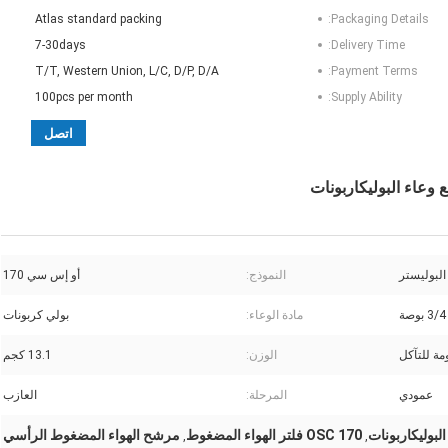
Atlas standard packing
Packaging Details:
7-30days
Delivery Time:
T/T, Western Union, L/C, D/P, D/A
Payment Terms:
100pcs per month
Supply Ability:
اتصل
البوليستر
النموذج:
أو إس سي 170
3/4 بوصة
مادة الوعاء:
بولي كربونات
مة للتآكل
الوزن:
13.1 كجم
عمودي
المرحلة:
العازب
بوليكاربونات
OSC 170 فلتر الهواء المضغوط
مرشح الهواء المضغوط الرأسي
,
,