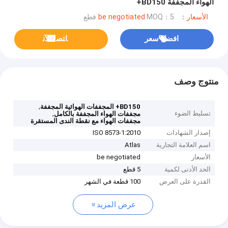
الهواء المجففة BD150+
الأسعار：be negotiated
MOQ：5 قطع
افضل سعر
ﺎﺘﺼﻟ ﺍﻶﻧ
منتوج وصف
,
BD150+ المجففات الهوائية المجففة
تسليط الضوء
,
مجففات الهواء المجففة بالكامل
مجففات الهواء مع نقطة الندى المستقرة
إصدار الشهادات
ISO 8573-1:2010
اسم العلامة التجارية
Atlas
الأسعار
be negotiated
الحد الأدنى لكمية
5 قطع
القدرة على العرض
100 قطعة في الشهر
عرض المزيد