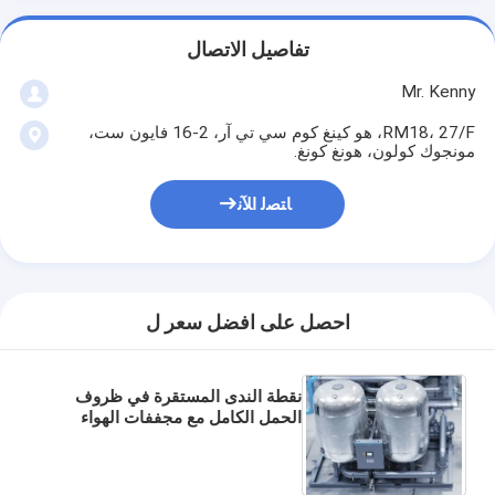
تفاصيل الاتصال
Mr. Kenny
RM18، 27/F، هو كينغ كوم سي تي آر، 2-16 فايون ست،
مونجوك كولون، هونغ كونغ.
ﺎﺘﺼﻟ ﺍﻶﻧ
احصل على افضل سعر ل
نقطة الندى المستقرة في ظروف
الحمل الكامل مع مجففات الهواء
المجففة BD150+