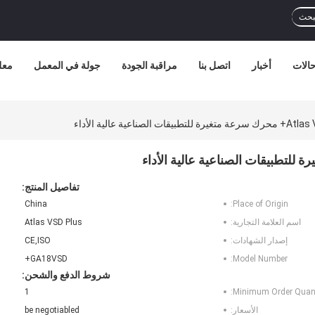
بحث
الات
أخبار
اتصل بنا
مراقبة الجودة
جولة في المعمل
معل
ناعية عالية الأداء
تفاصيل المنتج:
China
Place of Origin:
اسم العلامة التجارية:
Atlas VSD Plus
إصدار الشهادات:
CE,ISO
GA18VSD+
Model Number:
شروط الدفع والشحن:
1
Minimum Order Quant
الأسعار:
be negotiabled