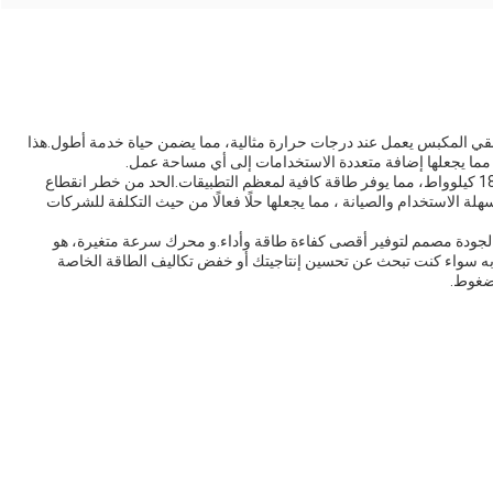
القسري، والذي يبقي المكبس يعمل عند درجات حرارة مثالية، مما يضمن حياة خدمة أطول.هذا
ما يجعلها إضافة متعددة الاستخدامات إلى أي مساحة عمل.
محرك السرعة المعدل أطلس يتم تشغيله بواسطة محرك 18 كيلوواط، مما يوفر طاقة كافية لمعظم التطبيقات.الحد من خطر انقطاع
دة الإنتاجيةتم تصميم Atlas VSD Plus لتكون سهلة الاستخدام والصيانة ، مما يجعلها حلًا فعالًا من حيث التكلفة للشركات
مقبس دوار عالي الجودة مصمم لتوفير أقصى كفاءة طاقة وأداء.و محرك سرعة متغيرة، هو
به سواء كنت تبحث عن تحسين إنتاجيتك أو خفض تكاليف الطاقة الخاصة