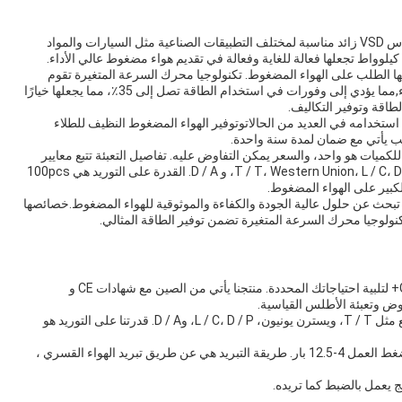
مع مادة سبيكة الألومنيوم وضغط العمل من 4-12.5 بار، أتلاس VSD زائد مناسبة لمختلف التطبيقات الصناعية مثل السيارات والمواد
ي يتقلب فيها الطلب على الهواء المضغوط. تكنولوجيا محرك السرعة المتغيرة تقوم
بتعديل سرعة المحرك تلقائيًا لتتناسب مع الطلب على الهواء,مما يؤدي إلى وفورات في استخدام الطاقة تصل إلى 35٪، مما يجعلها خيارًا
طاقة وتوفير التكاليف.
تخدامه في العديد من الحالاتوتوفير الهواء المضغوط النظيف للطلاء
سبب يأتي مع ضمان لمدة سنة واحدة.
ميات هو واحد، والسعر يمكن التفاوض عليه. تفاصيل التعبئة تتبع معايير
أتلاس،ومدة التسليم بين 7-30 يوماشروط الدفع تشمل T / T، Western Union، L / C، D / P، و D / A. القدرة على التوريد هي 100pcs
لكبير على الهواء المضغوط.
متاز للشركات التي تبحث عن حلول عالية الجودة والكفاءة والموثوقية للهواء المضغوط.خصائصها
كنولوجيا محرك السرعة المتغيرة تضمن توفير الطاقة المثالي.
قم بتخصيص طراز Atlas VSD Plus الخاص بك، GA18VSD+ لتلبية احتياجاتك المحددة. منتجنا يأتي من الصين مع شهادات CE و
زمنا التسليم يتراوح من 7-30 يوما، ونحن نقبل شروط الدفع مثل T / T، ويسترن يونيون، L / C، D / P، وD / A. قدرتنا على التوريد هو
يأتي جهاز Atlas Inverter Plus بضمان لمدة سنة واحدة وضغط العمل 4-12.5 بار. طريقة التبريد هي عن طريق تبريد الهواء القسري ،