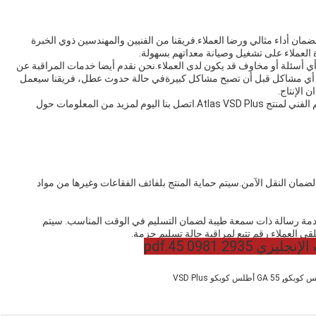
وشامل وخدمات لضمان أداء مثالي ورضا العملاء.فريقنا من الفنيين والمهندسين ذوي الخبرة
ة العملاء على تشغيل وصيانة معداتهم بسهولة.
 أي أسئلة أو مخاوف قد يكون لدى العملاء.نحن نقدم أيضا خدمات المراقبة عن
 أي مشاكل قبل أن تصبح مشاكل كبيرةفي حالة حدوث عطل، فريقنا سيعمل
الإنتاج.
نحن ملتزمون بتوفير أعلى مستوى من خدمة العملاء والدعم الفني لمنتج Atlas VSD Plus.اتصل بنا اليوم لمزيد من المعلومات حول
في صندوق كرتوني قوي لضمان النقل الآمن.سيتم حماية المنتج بلفائف الفقاعات وغيرها من مواد
من خلال خدمة خدمة خدمة رسالة ذات سمعة طيبة لضمان التسليم في الوقت المناسب. سيتم
 العملاء رقم تتبع لمراقبة حالة تسليم حزمة.
,
GA 55 أطلس كوبكو VSD Plus