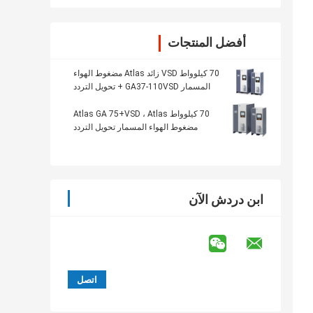
أفضل المنتجات
70 كيلوواط VSD زائد Atlas مضغوط الهواء
المسمار GA37-110VSD + تحويل التردد
70 كيلوواط Atlas GA 75+VSD ، Atlas
مضغوط الهواء المسمار تحويل التردد
ابن دردش الآن