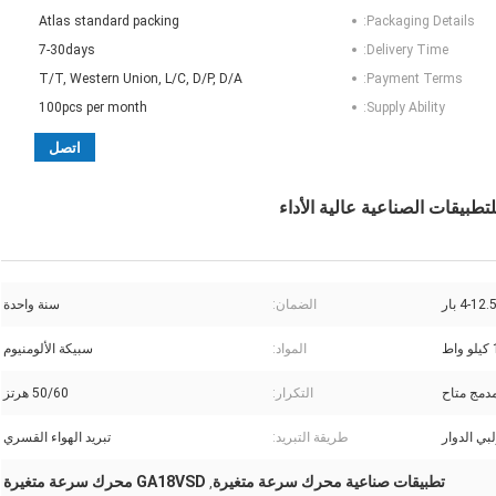
Atlas standard packing
Packaging Details:
7-30days
Delivery Time:
T/T, Western Union, L/C, D/P, D/A
Payment Terms:
100pcs per month
Supply Ability:
اتصل
4-12. بار
الضمان:
سنة واحدة
اط
المواد:
سبيكة الألومنيوم
دمج متاح
التكرار:
50/60 هرتز
بي الدوار
طريقة التبريد:
تبريد الهواء القسري
تطبيقات صناعية محرك سرعة متغيرة
GA18VSD محرك سرعة متغيرة
,