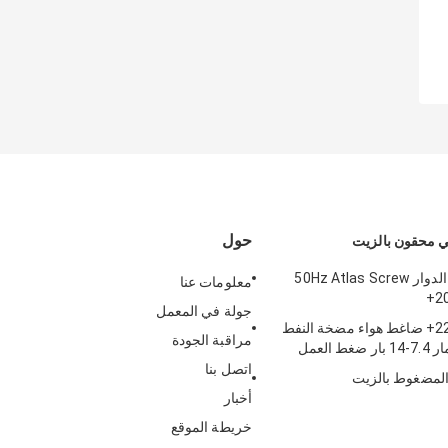
حول
 محقون بالزيت
ضاغط الهواء الدوار 50Hz Atlas Screw
معلومات عنا
2
جولة في المعمل
220kw Ga220+ ضاغط هواء مضخة النفط
مراقبة الجودة
 العمل
اتصل بنا
لمضغوط بالزيت
أخبار
خريطة الموقع