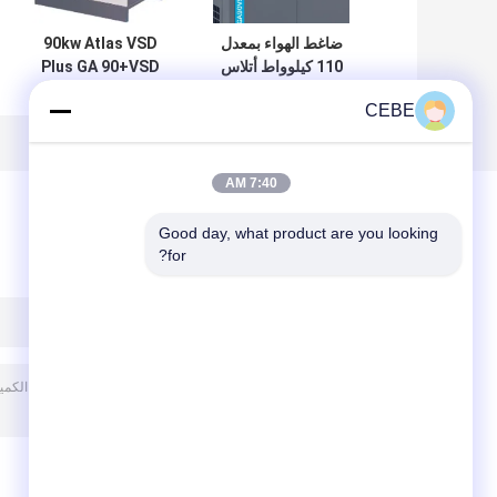
ضاغط الهواء بمعدل
90kw Atlas VSD
110 كيلوواط أتلاس
Plus GA 90+VSD
VSD Plus
Atlas ضاغط الهواء
CEBE
GA110VSD+ مواد
المسمار تحويل التردد
سبيكة الألومنيوم
7:40 AM
Good day, what product are you looking 
for?
ترك رسالة