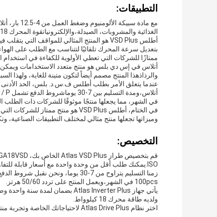
التطبيقات:
الغذائية والمشروبات، الصيدلة،والإلكترونياتقوة المحرك 18 كيلوواط تجعلها فعالة للغاية وفعالة في تقديم هواء مضغوط عالي الأداء.
أطلس VSD Plus هو المنتج المثالي للمواقف الت
ممتازًا للشركات التي تعطي الأولوية للكفاءة في استخدام ال
أتلاس في إس دي بلس هو منتج متعدد الاستخدامات ويمكن اس
والرذاذهذا المنتج مصمم أيضاً لتكون متينة للغاية، ولهذا ال
عندما يتعلق الأمر بطلب أطلس ف.س.د. بلس، الحد الأدنى للك
في الشهر، مما يجعلها منتجًا موثوقًا للشركات ذات الطلب ا
في الختام، أطلس VSD Plus هو منتج م
وميزاتها تجعلها منتج مثالي لمختلف التطبيقات الصناعية، وت
التخصيص:
ISO.يمكنك طلب أقل من وحدة واحدة مع أسعار قابلة للتفاوض وتعبئة الأطلس القياسية.
100pcs في الشهر،ويعمل المنتج على تردد 50/60 هرتز.
ولديه طاقة محرك 18 كيلوواط.
اختر نظام Atlas Drive Plus لاحتياجاتك الخاصة وتجربة منتج يعمل بالضبط كما تريده.