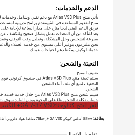
الدعم والخدمات:
يأتي منتج Atlas VSD Plus مع دعم تقني 
متاح لتقديم المساعدة في التثبيتنقدم برامج تدريبية لمساعد
فريق الدعم الفني لدينا متاح على مدار الساعة للإجابة على
بعد للتأكد من أن المعدات تعمل بشكل صحيح وللكشف عن
بسرعة لتشخيص وحل المشكلة، وتقليل وقت التوقف وفقدان 
خدماتنا وكيف يمكننا دعم احتياجات عملك.
التعبئة والشحن:
تغليف المنتج:
سيتم تعبئة منتج Atlas VSD Plus 
التخفيف لمنع أي تلف أثناء الشحن.
الشحن:
سيتم شحن منتج Atlas VSD Plus 
حساب تكلفة الشحن بناءً على الوجهة ووزن الطرد.سوف يتلقى
انقر لفتح كتالوجنا:
GA 7-37 VSD+ الكتيب الإنجليزي 2935 0981 45.pdf
,
بطاقة:
55kw أطلس كوبكو GA VSD +
75kw ضاغط هواء حلزوني أطلس كوبكو
تفاصيل الاتصال