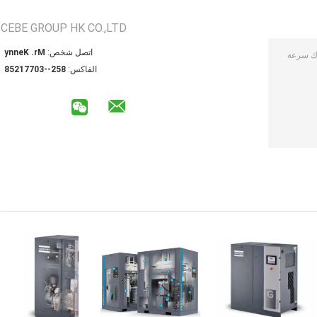
CEBE GROUP HK CO.,LTD
اتصل شخص:
Mr. Kenny
الفاكس:
852--30771258