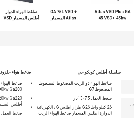
Atlas VSD Plus GA
GA 75L VSD +
ضاغط الهواء الدوار
45 VSD+ 45kw
Atlas المسمار
أطلس المسمار VSD
860kg الوزن Atlas
ضاغط الهواء 75kw
Plus GA 55 VSD+
ضاغط الهواء المسمار
الزيت المحقن
55kw تحويل التردد
سلسلة أطلس كوبكو جي
ضاغط هواء حلزوني
ضاغط الهواء ذو الزيت المضغوط المضغوط
المضغوط G7
00kw Ga200+
ضغط العمل 7.5-13بار
أطلس المسمار 7.4-14 بار ضغط
26 كيلو واط G26 طراز اطلس G ، الكهربائية
الدوارة اطلس المسمار ضاغط الهواء الزيت
ضغط العمل ا
المحقن