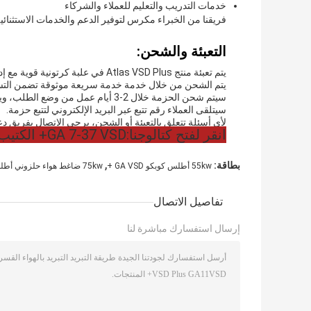
خدمات التدريب والتعليم للعملاء والشركاء
فريقنا من الخبراء مكرس لتوفير الدعم والخدمات الاستثنائية لضمان
التعبئة والشحن:
يتم تعبئة منتج Atlas VSD Plus في علبة كرتونية قوية مع إدخالات رغوة واقية لمنع التلف أثناء الشحن.
يتم الشحن من خلال خدمة خدمة سريعة موثوقة تضمن التسل
سيتم شحن الحزمة خلال 2-3 أيام عمل من وضع الطلب، ويعتمد وقت التسليم على الوجهة.
سيتلقى العملاء رقم تتبع عبر البريد الإلكتروني لتتبع حزمة.
لأي أسئلة تتعلق بالتعبئة أو الشحن، يرجى الاتصال بفريق دعم 
انقر لفتح كتالوجنا:
GA 7-37 VSD+ الكتيب الإنجليزي 2935 0981 45.pdf
,
بطاقة:
55kw أطلس كوبكو GA VSD +
75kw ضاغط هواء حلزوني أطلس كوبكو
تفاصيل الاتصال
إرسال استفسارك مباشرة لنا