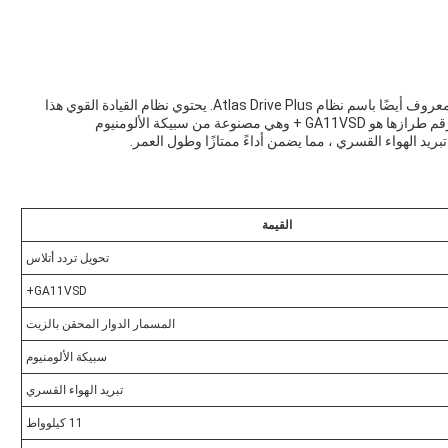
تقديم نظام Atlas Variable Speed Drive (VSD) Plus ، المعروف أيضًا باسم نظام Atlas Drive Plus. يحتوي نظام القيادة القوي هذا
على طاقة محرك تبلغ 11 كيلوواط ويأتي بضمان لمدة عام.رقم طرازها هو GA11VSD + وهي مصنوعة من سبيكة الألومنيوم
القيمة
تحويل تردد أتلاس
GA11VSD+
المسمار الدوار المحقن بالزيت
سبيكة الألومنيوم
تبريد الهواء القسري
11 كيلوواط