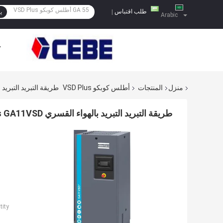
طلب اقتباس
|
ي
Arabic
ح
منزل
المنتجات
أطلس كوبكو VSD Plus
طريقة التبريد التبريد بالهواء القسر
طريقة التبريد التبريد بالهواء القسري Atlas VSD Plus GA11VSD+
ity: