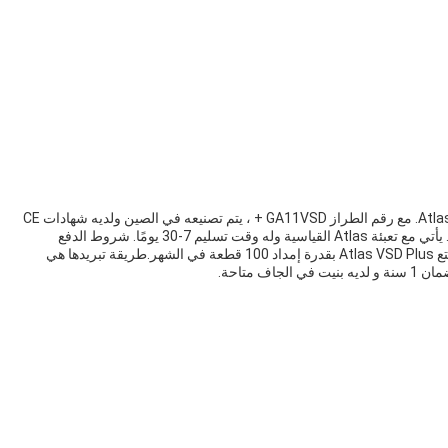
أطلس VSD Plus هو منتج من طراز Atlas Drive System Plus. مع رقم الطراز GA11VSD + ، يتم تصنيعه في الصين ولديه شهادات CE
و ISO.الحد الأدنى لكمية الطلب هو 1 والسعر قابل للتفاوض. يأتي مع تعبئة Atlas القياسية وله وقت تسليم 7-30 يومًا. شروط الدفع
تشمل T / T و Western Union و L / C و D / P و D / A. تتمتع Atlas VSD Plus بقدرة إمداد 100 قطعة في الشهر.طريقة تبريدها هي