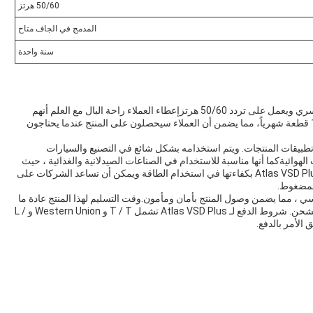
50/60 هرتز
المدمج في الجاف متاح
سنة واحدة
أطلس ف.س.د. بلس لديه طريقة تبريد من تبريد الهواء القسري ويعمل على تردد 50/60 هرتزإعطاء العملاء راحة البال مع العلم أنهم
يشترون منتج موثوق بهالقدرة على توفير هذا المنتج هي 100 قطعة شهرياً، مما يضمن أن العملاء سيحصلون على المنتج عندما يحتاجون
سبات وتطبيقات المنتجات. ويتم استخدامه بشكل شائع في التصنيع والسيارات
لهوائيةكما أنها مناسبة للاستخدام في الصناعات الصيدلانية والغذائية ، حيث
يتطلب الهواء المضغوط النظيف وخالي من الزيت.تشتهر Atlas VSD Plus بكفاءتها في استخدام الطاقة ويمكن أن تساعد الشركات على
لمضغوط.
صيل تغليف Atlas VSD Plus تغليف Atlas القياسي ، مما يضمن وصول المنتج بأمان ومأمون.وقت التسليم لهذا المنتج عادة ما
يكون بين 7-30 يوما، اعتمادا على موقع العميل وتفضيلات الشحن. شروط الدفع لـ Atlas VSD Plus تشمل T / T و Western Union و L /