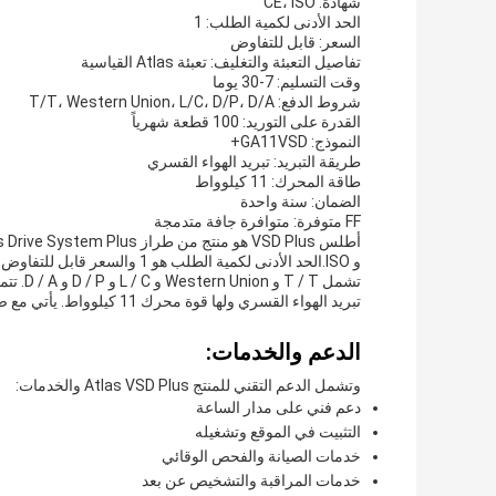
شهادة: CE، ISO
الحد الأدنى لكمية الطلب: 1
السعر: قابل للتفاوض
تفاصيل التعبئة والتغليف: تعبئة Atlas القياسية
وقت التسليم: 7-30 يوما
شروط الدفع: T/T، Western Union، L/C، D/P، D/A
القدرة على التوريد: 100 قطعة شهرياً
النموذج: GA11VSD+
طريقة التبريد: تبريد الهواء القسري
طاقة المحرك: 11 كيلوواط
الضمان: سنة واحدة
FF متوفرة: متوافرة جافة متدمجة
تبريد الهواء القسري ولها قوة محرك 11 كيلوواط. يأتي مع ضمان 1 سنة و لديه بنيت في الجاف متاحة.
الدعم والخدمات:
وتشمل الدعم التقني للمنتج Atlas VSD Plus والخدمات:
دعم فني على مدار الساعة
التثبيت في الموقع وتشغيله
خدمات الصيانة والفحص الوقائي
خدمات المراقبة والتشخيص عن بعد