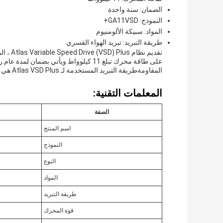
الضمان: سنة واحدة
النموذج: GA11VSD+
المواد: سبيكة الألومنيوم
طريقة التبريد: تبريد الهواء القسري
المقاومةطريقة التبريد المستخدمة لـ Atlas VSD Plus هي تبريد الهواء القسري ، مما يضمن أداءً ممتازًا وطول العمر.
المعلمات التقنية:
الصفة
اسم المنتج
النموذج
النوع
المواد
طريقة التبريد
قوة المحرك