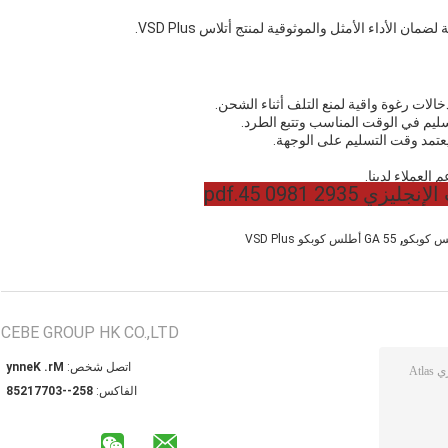
 الأداء الأمثل والموثوقية لمنتج أتلاس VSD Plus.
يم في الوقت المناسب وتتبع الطرد.
العملاء لدينا.
,
GA 55 أطلس كوبكو VSD Plus
CEBE GROUP HK CO.,LTD
اتصل شخص:
Mr. Kenny
الفاكس:
852--30771258