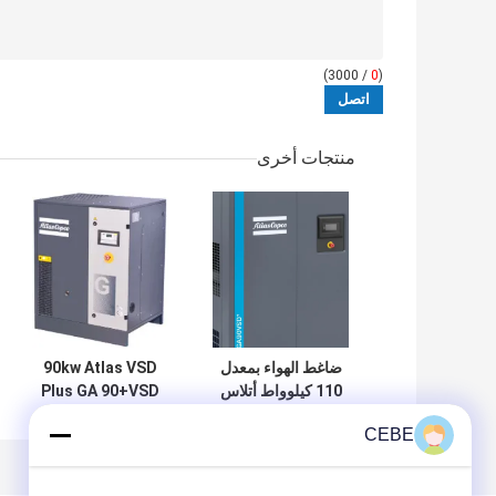
/ 3000)
0
(
منتجات أخرى
ضاغط الهواء بمعدل
90kw Atlas VSD
110 كيلوواط أتلاس
Plus GA 90+VSD
VSD Plus
Atlas ضاغط الهواء
CEBE
GA110VSD+ مواد
المسمار تحويل التردد
سبيكة الألومنيوم