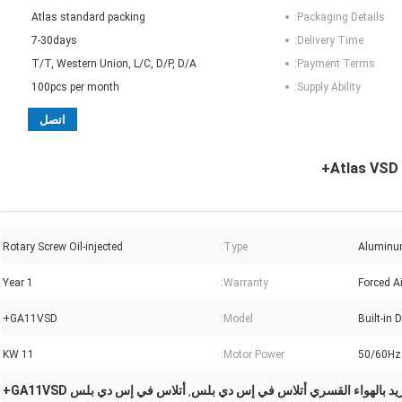
Atlas standard packing
Packaging Details:
7-30days
Delivery Time:
T/T, Western Union, L/C, D/P, D/A
Payment Terms:
100pcs per month
Supply Ability:
اتصل
Rotary Screw Oil-injected
Type:
Aluminu
1 Year
Warranty:
Forced A
GA11VSD+
Model:
Built-in 
11 KW
Motor Power:
50/60Hz
ريد بالهواء القسري أتلاس في إس دي بلس
أتلاس في إس دي بلس GA11VSD+
,