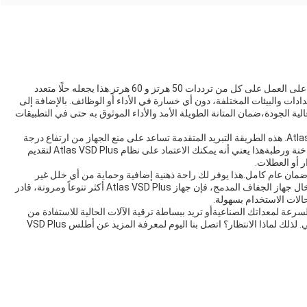
واحدة من الميزات الرئيسية لـ Atlas VSD Plus هي قدرتها على العمل على كل من ترددات 50 هرتز و 60 هرتز.هذا يجعله حلًا متعدد
ت والبيئات المختلفة، دون أي خسارة في الأداء أو الوظائف. بالإضافة إلى
 سبيكة الألومنيوم عالية الجودة،ضمان المتانة الطويلة الأمد والأداء الموثوق به حتى في التطبيقات
تبريد الهواء القسري هو سمة رئيسية أخرى من Atlas VSD Plus. هذه الطريقة التبريد المتقدمة تساعد على منع الجهاز من ارتفاع درجة
حرارة،حتى خلال فترات الاستخدام الطويلة أو في بيئات ساخنة ورطبةهذا يعني أنه يمكنك الاعتماد على نظام Atlas VSD Plus لتقديم
ر أو العطلات.
تغطية الضمان، أتلس VSD زائد يأتي مع ضمان عام كامل.هذا يوفر لك راحة ذهنية إضافية وحماية من أي خلل غير
متوقع أو عيوب قد تنشأ أثناء الاستخدام العاديومع إمكانية إدخال جهاز الجفاف المدمج، فإن جهاز Atlas VSD Plus أكثر تنوعاً ومرونة، قادر
لات الاستخدام بسهولة.
 لمعداتك الصناعيةأو تريد ببساطة ترقية الآلات الحالية للاستفادة من
أحدث التقنيات والقدرات، أطلس VSD Plus هو الحل المثالي. لذلك لماذا الانتظار؟ اتصل بنا اليوم لمعرفة المزيد عن أطلس VSD Plus