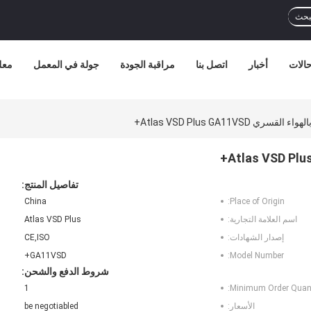
بحث
الات
أخبار
اتصل بنا
مراقبة الجودة
جولة في المعمل
معل
ي Atlas VSD Plus GA11VSD+
تفاصيل المنتج:
China
Place of Origin:
اسم العلامة التجارية:
Atlas VSD Plus
إصدار الشهادات:
CE,ISO
GA11VSD+
Model Number:
شروط الدفع والشحن:
1
Minimum Order Quant
الأسعار:
be negotiabled