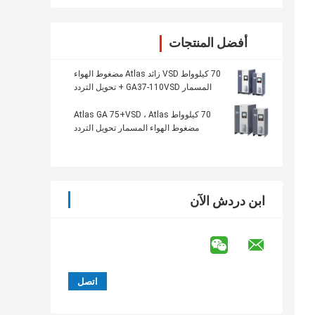
أفضل المنتجات
70 كيلوواط VSD زائد Atlas مضغوط الهواء
المسمار GA37-110VSD + تحويل التردد
70 كيلوواط Atlas GA 75+VSD ، Atlas
مضغوط الهواء المسمار تحويل التردد
ابن دردش الآن