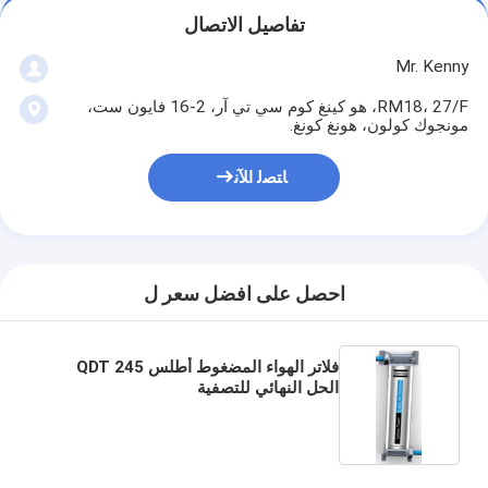
تفاصيل الاتصال
Mr. Kenny
RM18، 27/F، هو كينغ كوم سي تي آر، 2-16 فايون ست،
مونجوك كولون، هونغ كونغ.
ﺎﺘﺼﻟ ﺍﻶﻧ
احصل على افضل سعر ل
فلاتر الهواء المضغوط أطلس QDT 245
الحل النهائي للتصفية