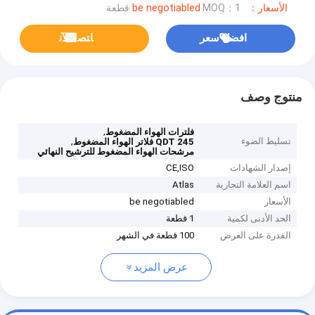
الأسعار：be negotiabled
MOQ：1 قطعة
افضل سعر
ﺎﺘﺼﻟ ﺍﻶﻧ
منتوج وصف
,
فلترات الهواء المضغوط
تسليط الضوء
,
QDT 245 فلاتر الهواء المضغوط
مرشحات الهواء المضغوط للترشيح النهائي
إصدار الشهادات
CE,ISO
اسم العلامة التجارية
Atlas
الأسعار
be negotiabled
الحد الأدنى لكمية
1 قطعة
القدرة على العرض
100 قطعة في الشهر
عرض المزيد