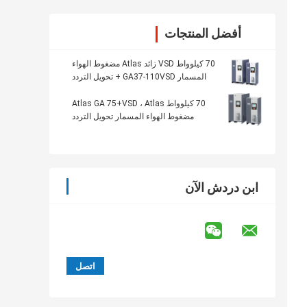
أفضل المنتجات
70 كيلوواط VSD زائد Atlas مضغوط الهواء
المسمار GA37-110VSD + تحويل التردد
70 كيلوواط Atlas GA 75+VSD ، Atlas
مضغوط الهواء المسمار تحويل التردد
ابن دردش الآن