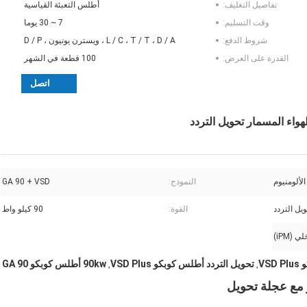
تفاصيل التغليف:
أطلس التعبئة القياسية
وقت التسليم:
7 ~ 30 يوما
شروط الدفع:
L / C ، T / T ، D / A ، ويسترن يونيون ، D / P
القدرة على العرض:
100 قطعة في الشهر
اتصل
لألومنيوم
النموذج:
GA 90 + VSD
يل التردد
القوة:
90 كيلو واط
(iPM)
تحويل التردد أطلس كوبكو VSD Plus
90kw أطلس كوبكو GA 90
,
,