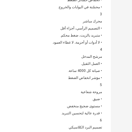
• انخفاض خسائر الضغط
• محسّنة في البوابات والخروج.
3
محرك مباشر
• التصميم الرأسي، أجزاء أقل
• متبريد بالزيت، ضغط محكم.
• لا أدوات أو أحزمة، لا غطاء العمود.
4
مرشح المدخل
• العمل الثقيل.
• صيانة كل 4000 ساعة.
• مؤشر انخفاض الضغط
5
مروحة شعاعية
• ضيق.
• مستوى ضجيج منخفض.
• قدرة عالية لتحسين التبريد.
6
تصميم البرد الكلاسيكي