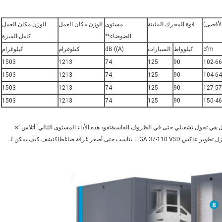
قوة المحرك المثبتة
مستوى
الوزن مكان العمل
الوزن مكان العمل
الضوضاء**
كامل الميزة
cfm
كيلوواط
السيارات
dB ((A)
كيلوغرام
كيلوغرام
1503
1213
74
125
90
102-6
1503
1213
74
125
90
104-6
1503
1213
74
125
90
127-5
1503
1213
74
125
90
150-4
أتلاس GA 37-110 VSD+ ليست مجرد مجموعة ضاغطات جديدة رائدة، بل هي تحول تشغيلي.حتى في الظروف القاسيةتقود هذه الأداء المستوى التالي: أتلاس ′s
محرك السرعة المتغيرة، محرك مغناطيس دائم داخلي قوي، ونا في المنزل تطوير عاكس.GA 37-110 VSD + يناسب حتى أصغر غرفة ضاغطاكتشف كيف يمكن لـ