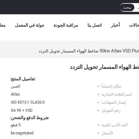
يبحث
الات
أخبار
اتصل بنا
مراقبة الجودة
جولة في المعمل
معل
90 ضاغط الهواء المسمار تحويل التردد
تفاصيل المنتج:
مكان المنشأ:
الصين
اسم العلامة التجارية:
Atlas
إصدار الشهادات:
ISO 8573-1 CLASS 0
رقم الموديل:
GA 90 + VSD
شروط الدفع والشحن:
الحد الأدنى لكمية:
5 قطع
الأسعار:
be negotiated