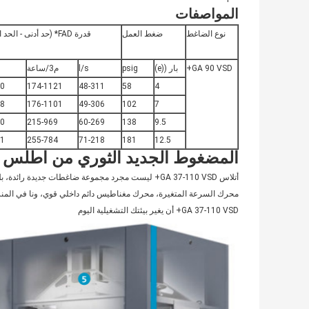
المواصفات
نوع الضاغط
ضغط العمل
قدرة FAD* (حد أدنى - الحد الأقصى)
GA 90 VSD+
بار ((e)
psig
l/s
م3/ساعة
60
174-1121
48-311
58
4
48
176-1101
49-306
102
7
70
215-969
60-269
138
9.5
61
255-784
71-218
181
12.5
المضغوط الجديد الثوري من اطلس
GA 37-110 VSD+ أن يغير بيئتك التشغيلية اليوم