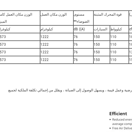
قوة المحرك المثبتة
مستوى
الوزن مكان العمل
الوزن مكان العمل كام
الضوضاء**
الميز
c
كيلوواط
السيارات
dB ((A)
كيلوغرام
كيلوغرا
573
1222
76
150
110
1
573
1222
76
150
110
1
573
1222
76
150
110
1
573
1222
76
150
110
1
 يوفر مساحة أرضية وعمل قيمة ، ويسهل الوصول إلى الصيانة ، ويقلل من إجمالي تكلفة الملكية لجميع