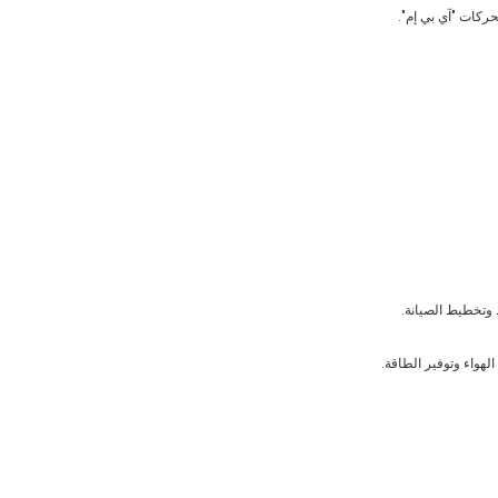
ركات "آي بي إم".
 وتخطيط الصيانة.