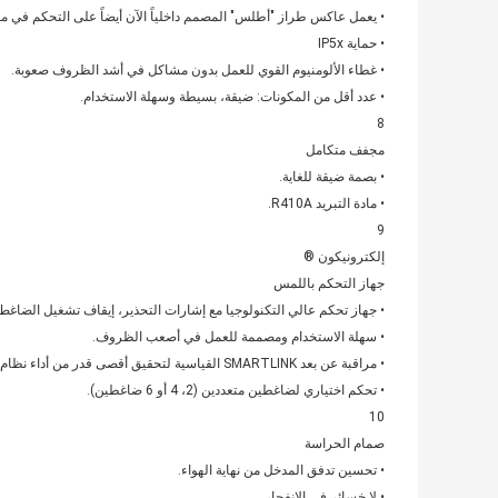
• يعمل عاكس طراز "أطلس" المصمم داخلياً الآن أيضاً على التحكم في مح
• حماية IP5x
• غطاء الألومنيوم القوي للعمل بدون مشاكل في أشد الظروف صعوبة.
• عدد أقل من المكونات: ضيقة، بسيطة وسهلة الاستخدام.
8
مجفف متكامل
• بصمة ضيقة للغاية.
• مادة التبريد R410A.
9
إلكترونيكون ®
جهاز التحكم باللمس
• جهاز تحكم عالي التكنولوجيا مع إشارات التحذير، إيقاف تشغيل الضاغط
• سهلة الاستخدام ومصممة للعمل في أصعب الظروف.
• مراقبة عن بعد SMARTLINK القياسية لتحقيق أقصى قدر من أداء نظام الهواء وتوفير الطاقة.
• تحكم اختياري لضاغطين متعددين (2، 4 أو 6 ضاغطين).
10
صمام الحراسة
• تحسين تدفق المدخل من نهاية الهواء.
• لا خسائر في الانفجار.