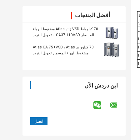
أفضل المنتجات
ل
ة
70 كيلوواط VSD زائد Atlas مضغوط الهواء
م
المسمار GA37-110VSD + تحويل التردد
1
1
70 كيلوواط Atlas GA 75+VSD ، Atlas
مضغوط الهواء المسمار تحويل التردد
1
1
ابن دردش الآن