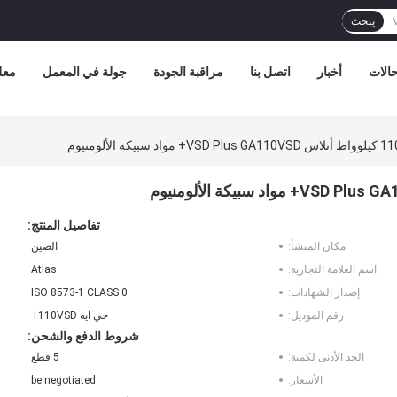
يبحث
الات
أخبار
اتصل بنا
مراقبة الجودة
جولة في المعمل
معل
تفاصيل المنتج:
مكان المنشأ:
الصين
اسم العلامة التجارية:
Atlas
إصدار الشهادات:
ISO 8573-1 CLASS 0
رقم الموديل:
جي ايه 110VSD+
شروط الدفع والشحن:
الحد الأدنى لكمية:
5 قطع
الأسعار:
be negotiated