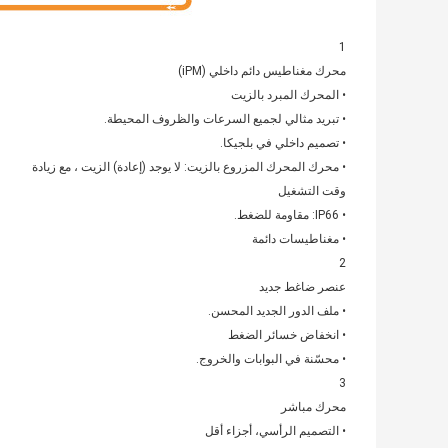
1
محرك مغناطيس دائم داخلي (iPM)
• المحرك المبرد بالزيت
• تبريد مثالي لجميع السرعات والظروف المحيطة.
• تصميم داخلي في بلجيكا.
• محرك المحرك المزروع بالزيت: لا يوجد (إعادة) الزيت ، مع زيادة
وقت التشغيل
• IP66: مقاومة للضغط.
• مغناطيسات دائمة
2
عنصر ضاغط جديد
• ملف الدور الجديد المحسن.
• انخفاض خسائر الضغط
• محسّنة في البوابات والخروج.
3
محرك مباشر
• التصميم الرأسي، أجزاء أقل