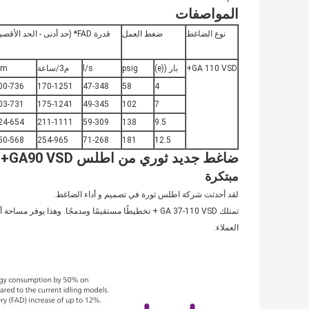
المواصفات
نوع الضاغط
ضغط العمل
قدرة FAD* (حد أدنى - الحد الأقصى)
GA 110 VSD+
بار ((e)
psig
l/s
م3/ساعة
fm
00-736
170-1251
47-348
58
4
03-731
175-1241
49-345
102
7
24-654
211-1111
59-309
138
9.5
50-568
254-965
71-268
181
12.5
ضاغط جديد ثوري من اطلس GA90 VSD+
مبتكرة
لقد أحدثت شركة اطلس ثورة في تصميم و أداء الضاغط.
تمتلك GA 37-110 VSD + تخطيطًا مستقيمًا ومدمجًا. وهذا
العملاء.