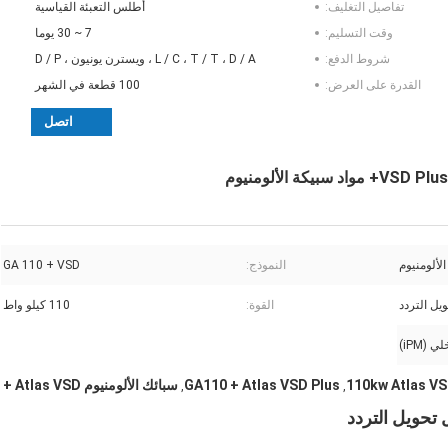
تفاصيل التغليف:
أطلس التعبئة القياسية
وقت التسليم:
7 ~ 30 يوما
شروط الدفع:
L / C ، T / T ، D / A ، ويسترن يونيون ، D / P
القدرة على العرض:
100 قطعة في الشهر
اتصل
لألومنيوم
النموذج:
GA 110 + VSD
يل التردد
القوة:
110 كيلو واط
(iPM)
GA110 + Atlas VSD Plus
سبائك الألومنيوم Atlas VSD +
,
,