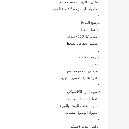
• متبريد بالزيت، ضغط محكم.
• لا أدوات أو أحزمة، لا غطاء العمود.
4
مرشح المدخل
• العمل الثقيل.
• صيانة كل 4000 ساعة.
• مؤشر انخفاض الضغط
5
مروحة شعاعية
• ضيق.
• مستوى ضجيج منخفض.
• قدرة عالية لتحسين التبريد.
6
تصميم البرد الكلاسيكي
• فصل المياه المتكامل.
• تبريد منفصل للزيت والهواء.
• سهولة الوصول للصيانة.
7
عاكس (نيوس) مبتكر