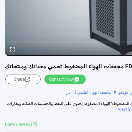
 معداتك ومنتجاتك
Share
Contact Now
س كوبكو
#
مجفف الهواء أطلس 13 بار
 مجففات المبردات FD 5-95 لماذا تجفيف هوائك المضغوط؟ الهواء المضغوط يحتوي على النفط والجسيمات الصلبة وبخارات
View M
Leave a message