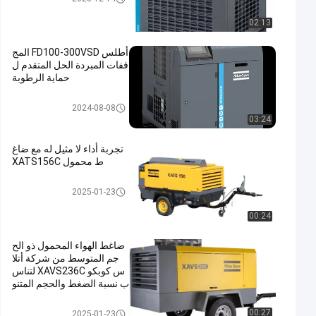
02:13
أطلس FD100-300VSD المج
ففات المبردة الحل المتقدم ل
حماية الرطوبة
مجففات الهواء المضغوط
2024-08-08
03:24
تجربة أداء لا مثيل له مع ضاغ
ط محمول XATS156C
ضاغط محمول
2025-01-23
00:24
ضاغط الهواء المحمول ذو الح
جم المتوسط من شركة أتلا
س كوبكو XAVS236C لتناس
ب نسبة الضغط والحجم المتنو
عة والمعقولة
ضاغط محمول
00:27
2025-01-23