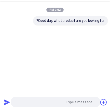
3:02 PM
Good day, what product are you looking for?
مجففات مبردة عملية للدراجات ، منفاخ ساخن ، مجفف 4.2-226
م 3 / دقيقة
مجففات الهواء المضغوط
2024-07-16