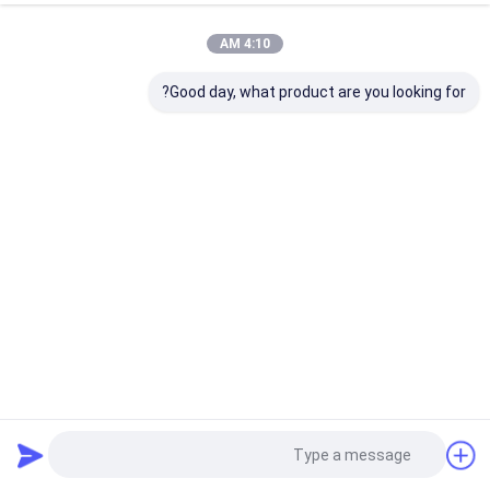
4:10 AM
Good day, what product are you looking for?
ZT55 ~ 315، ZR55 ~ 315 المبرد بالماء خالية من الزيت Atlas
مضغوط الهواء المسمار للصيدلة
ضاغط هواء برغي خالي من الزيت
2024-08-15