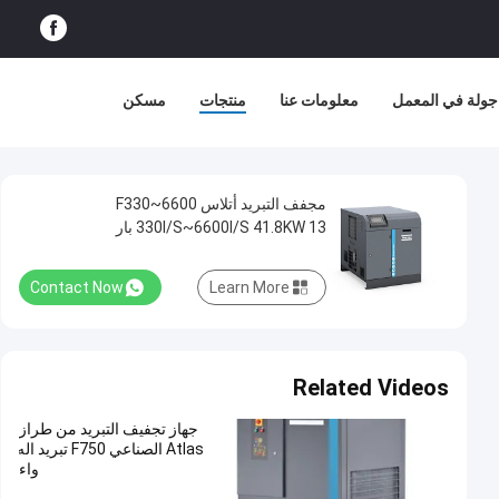
جولة في المعمل
معلومات عنا
منتجات
مسكن
مجفف التبريد أتلاس F330~6600
330l/S~6600l/S 41.8KW 13 بار
Contact Now
Learn More
Related Videos
جهاز تجفيف التبريد من طراز
Atlas الصناعي F750 تبريد اله
واء