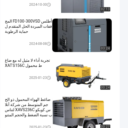
مجففات الهواء المضغوط
2024-10-30
02:13
أطلس FD100-300VSD المج
ففات المبردة الحل المتقدم ل
حماية الرطوبة
مجففات الهواء المضغوط
2024-08-08
03:24
تجربة أداء لا مثيل له مع ضاغ
ط محمول XATS156C
ضاغط محمول
2025-01-23
00:24
ضاغط الهواء المحمول ذو الح
جم المتوسط من شركة أتلا
س كوبكو XAVS236C لتناس
ب نسبة الضغط والحجم المتنو
عة والمعقولة
ضاغط محمول
00:27
2025-01-23