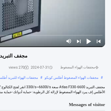
مجفف التبريد أتلاس S~6600l/S 41.8KW 13
مجففات الهواء المضغوط
270 views
2024-07-31
#
مجففات الهواء المضغوط أطلس كوبكو
#
مجففات الهواء للتبريد أطل
الأطلس إف يبرد الهواء المضغوط لإزالة كل الرطوبة:-حماية أدواتك-حماية منت
Messages of visitor