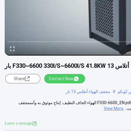
F330~6600 330l/ بار
Share
Contact Now
س كوبكو
#
مجفف الهواء أطلس 13 بار
مجفف التبريد Atlas F330-6600 سعة 330l/s~6600l/s انقر لفتح الكتالوج:F330-6600_EN.pdf الهواء الجاف النظيف: إنتاج موثوق به وآمنمجفف
...
View More
Leave a message