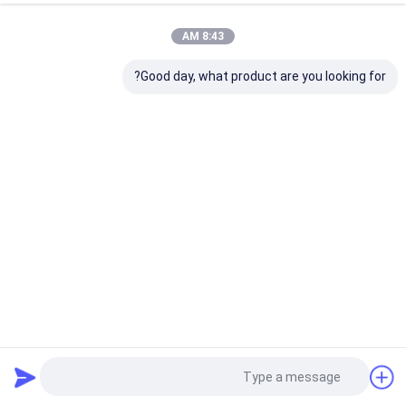
8:43 AM
Good day, what product are you looking for?
VSD + Atlas ضاغط الهواء المسمار G45VSD + FF 45kw مدمج
في المجفف
ضاغط هواء حلزوني محقون بالزيت
2024-03-19
78 views