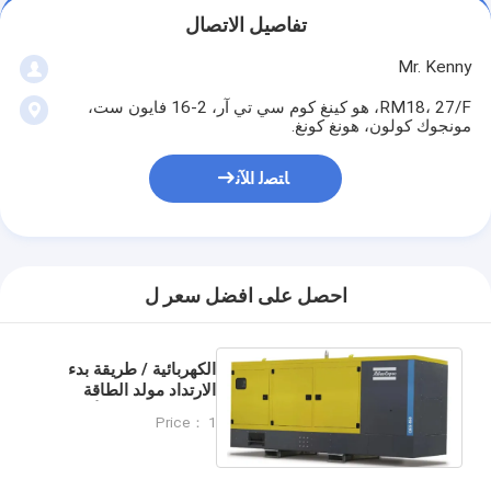
تفاصيل الاتصال
Mr. Kenny
RM18، 27/F، هو كينغ كوم سي تي آر، 2-16 فايون ست،
مونجوك كولون، هونغ كونغ.
ﺎﺘﺼﻟ ﺍﻶﻧ
احصل على افضل سعر ل
الكهربائية / طريقة بدء
الارتداد مولد الطاقة
QES450 عالية الأداء
Price： 1