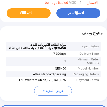
الأسعار：be negotiabled
MOQ：1
افضل سعر
ﺎﺘﺼﻟ ﺍﻶﻧ
منتوج وصف
,
مولد الطاقة الكهربائية للبدء
تسليط الضوء
,
QES450 مولد الطاقة
مولد طاقة عالي الأداء
7-30days
Delivery Time
Minimum Order
1
Quantity
QES450
Model Number
Atlas standard packing
Packaging Details
T/T, Western Union, L/C, D/P, D/A
Payment Terms
عرض المزيد