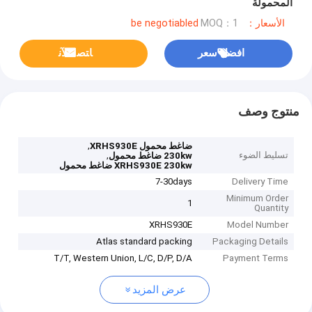
المحمولة
الأسعار：be negotiabled
MOQ：1
افضل سعر
ﺎﺘﺼﻟ ﺍﻶﻧ
منتوج وصف
,
ضاغط محمول XRHS930E
تسليط الضوء
,
230kw ضاغط محمول
XRHS930E 230kw ضاغط محمول
7-30days
Delivery Time
Minimum Order
1
Quantity
XRHS930E
Model Number
Atlas standard packing
Packaging Details
T/T, Western Union, L/C, D/P, D/A
Payment Terms
عرض المزيد