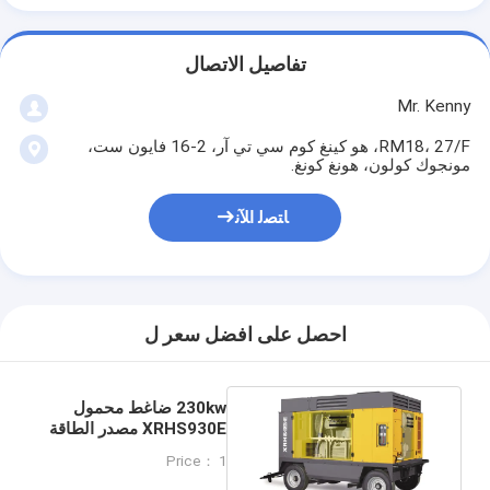
تفاصيل الاتصال
Mr. Kenny
RM18، 27/F، هو كينغ كوم سي تي آر، 2-16 فايون ست،
مونجوك كولون، هونغ كونغ.
ﺎﺘﺼﻟ ﺍﻶﻧ
احصل على افضل سعر ل
230kw ضاغط محمول
XRHS930E مصدر الطاقة
للتطبيقات المحمولة
Price： 1