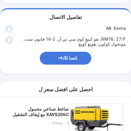
تفاصيل الاتصال
Mr. Kenny
RM18، 27/F، هو كينغ كوم سي تي آر، 2-16 فايون ست،
مونجوك كولون، هونغ كونغ.
ﺎﺘﺼﻟ ﺍﻶﻧ
احصل على افضل سعر ل
ضاغط صناعي محمول
XAVS206C مع إيقاف التشغيل
التلقائي و 12.5 M3/min FAD
Price： 1