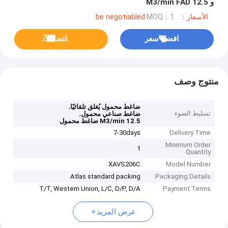
و 12.5 M3/min FAD
الأسعار：be negotiabled
MOQ：1
افضل سعر
ﺎﺘﺼﻟ ﺍﻶﻧ
منتوج وصف
,
ضاغط محمول يُغلق تلقائيًا
تسليط الضوء
,
ضاغط صناعي محمول
12.5 M3/min ضاغط محمول
7-30days
Delivery Time
Minimum Order
1
Quantity
XAVS206C
Model Number
Atlas standard packing
Packaging Details
T/T, Western Union, L/C, D/P, D/A
Payment Terms
عرض المزيد