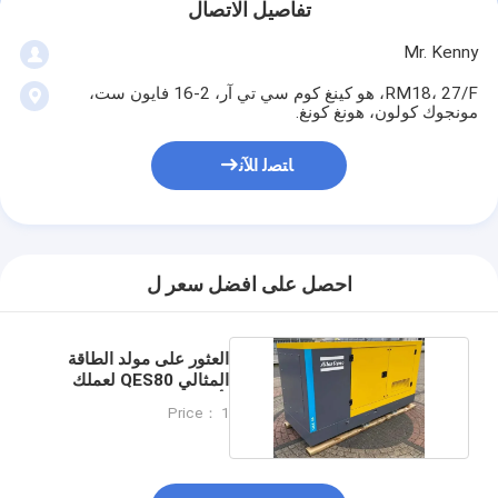
تفاصيل الاتصال
Mr. Kenny
RM18، 27/F، هو كينغ كوم سي تي آر، 2-16 فايون ست،
مونجوك كولون، هونغ كونغ.
ﺎﺘﺼﻟ ﺍﻶﻧ
احصل على افضل سعر ل
العثور على مولد الطاقة
المثالي QES80 لعملك
بأسعار تنافسية
Price： 1