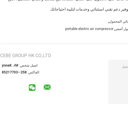
فير دعم تقني استثنائي وخدمات لتلبية احتياجاتك
,
ائي المحمول
,
portable electric air compressor
CEBE GROUP HK CO.,LTD
اتصل شخص:
Mr. Kenny
الفاكس:
852--30771258