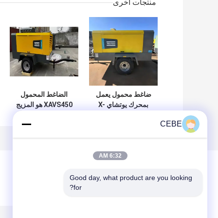
منتجات أخرى
ضاغط محمول يعمل
الضاغط المحمول
بمحرك يوتشاي X-
XAVS450 هو المزيج
AIR 500-17 مناسب
المثالي بين سهولة
CEBE
لمواقع البناء والمهام
الحمل والأداء
الثقيلة
6:32 AM
Good day, what product are you looking 
for?
ترك رسالة