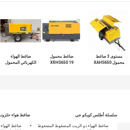
مستوى 3 ضاغط
ضاغط محمول
ضاغط الهواء
محمول XAHS650
XRHS650 19
الكهربائي المحمول
مع 6 أسطوانات 19
M3/min 20 بار
من طراز Atlas
M3/min
المستوى 3
Copco XAHS710E
بقدرة 160 كيلوواط
سلسلة أطلس كوبكو جي
ضاغط هواء حلزوني
ضاغط الهواء ذو الزيت المضغوط المضغوط