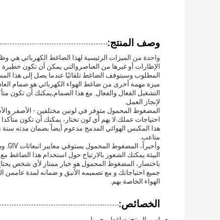
وصف المنتج:
واحدة من الميزات الرئيسية لهذا الضاغط الكهربائي هي وظيف
الإطارات أو غيرها من العناصروالتي يمكن أن تكون خطيرة 
المطلوب وسيتوقف الضاغط تلقائيًا عندما يصل إلى هذا الم
التشغيل الفعال والفعال. مع هذا الصمام,يمكنك أن تكون متأ
لإنجاز العمل.
المضغوط المحمول متوفر في لونين مختلفين - الأصفر والأس
احتياجات عملك.لا يهم أي لون تختار، يمكنك أن تكون متأكدا
هذا المكبس الهوائي المدمج مدعوم أيضاً بضمان مدته سنة و
متاعب.
وأخير
البيئة.يمكنك الشعور بالارتياح حول استخدام هذا الضاغط مع 
باختصار، المضغوط المحمول هو خيار ممتاز لأي شخص يحتاج 
جميع احتياجاتك و مع تصميمه الأنيق و ضمانه لمدة عاممن 
الهواء الخاصة بهم.
الخصائص:
اسم المنتج: ضاغط محمول