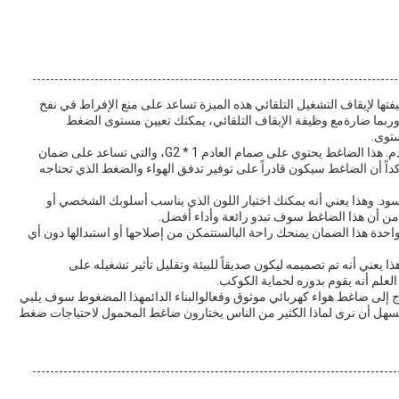
تها لإيقاف التشغيل التلقائي هذه الميزة تساعد على منع الإفراط في نفخ
وربما ضارةمع وظيفة الإيقاف التلقائي، يمكنك تعيين مستوى الضغط
ستوى.
ميزة مهمة أخرى من ضاغط الهواء الكهربائي هو صمام العادم. هذا الضاغط يحتوي على صمام العادم 1 * G2، والتي تساعد على ضمان
كداً أن الضاغط سيكون قادراً على توفير تدفق الهواء والضغط الذي تحتاجه
ود. وهذا يعني أنه يمكنك اختيار اللون الذي يناسب أسلوبك الشخصي أو
 من أن هذا الضاغط سوف تبدو رائعة وأداء أفضل.
احدة هذا الضمان يمنحك راحة البالستتمكن من إصلاحها أو استبدالها دون أي
اً، المضغوط المحمول يستوفي معايير انبعاثات GIV. وهذا يعني أنه تم تصميمه ليكون صديقاً للبيئة وتقليل تأثير تشغيله على
العلم أنه يقوم بدوره لحماية الكوكب.
إلى ضاغط هواء كهربائي موثوق وفعالوالبناء الدائمهذا المضغوط سوف يلبي
السهل أن نرى لماذا الكثير من الناس يختارون ضاغط المحمول لاحتياجات ضغط