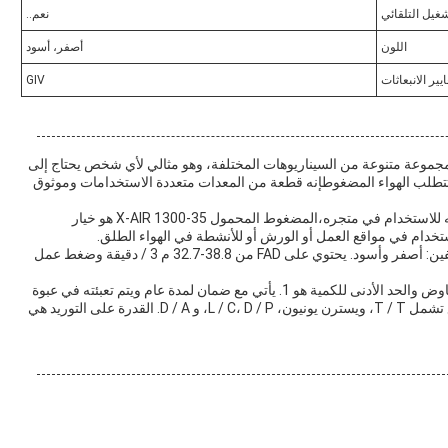
شغيل التلقائي
نعم..
اللون
أصفر، أسود
يير الانبعاثات
GIV
X- مثالي للاستخدام في مجموعة متنوعة من السيناريوهات المختلفة، وهو مثالي لأي شخص يحتاج إلى
ى تتطلب الهواء المضغوطإنه قطعة من المعدات متعددة الاستخدامات وموثوق
سواء كنت ميكانيكياً محترفاً يحتاج إلى ضاغط هواء موثوق به للاستخدام في متجره،المضغوط المحمول X-AIR 1300-35 هو خيار
استخدام في مواقع العمل أو الورش أو للأنشطة في الهواء الطلق.
المضغوط المحمول X-AIR 1300-35 متوفر في لونين مختلفين: أصفر وأسود. يحتوي على FAD من 38.8-32.7 م 3 / دقيقة وضغط عمل
المضغوط المحمول X-AIR 1300-35 متوفر بسعر قابل للتفاوض والحد الأدنى للكمية هو 1. يأتي مع ضمان لمدة عام ويتم تعبئته في عبوة
Atlas القياسية.وقت التسليم بين 7-30 يوما، وشروط الدفع تشمل T / T، ويسترن يونيون، L / C، D / P، و D / A. القدرة على التوريد هي