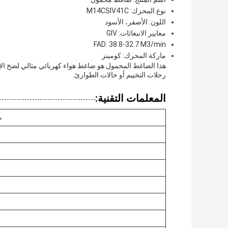
نوع المحرك: M14CSIV41C
اللون: الأصفر، الأسود
معايير الانبعاثات: GIV
FAD: 38.8-32.7 M3/min
ماركة المحرك: كومينز
هذا الضاغط المحمول هو ضاغط هواء كهربائي مثالي لضخ الإ
رحلات التخييم أو حالات الطوارئ.
المعلمات التقنية:
م