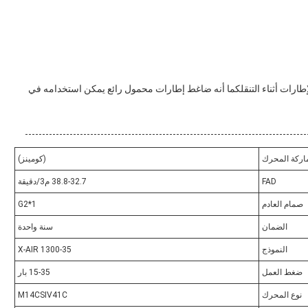
طارات أثناء التنقلكما أنه ضاغط إطارات محمول رائع يمكن استخدامه في
اركة المحرك
(كومينز)
FAD
38.8-32.7 م3/دقيقة
صمام العادم
1*G2
الضمان
سنة واحدة
النموذج
X-AIR 1300-35
ضغط العمل
15-35 بار
نوع المحرك
M14CSIV41C