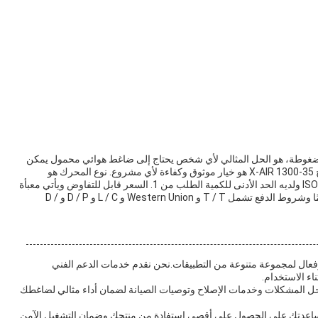
مضغوطة، هو الحل المثالي لأي شخص يحتاج إلى ضاغط هوائي محمول يمكن
أن يؤخذ معه في كل مكان.مع ضغط عمل 15-35 بار، نموذج X-AIR 1300-35 هو خيار موثوق وكفاءة لأي مشروع. نوع المحرك هو
M14CSIV41C وصمام العادم هو 1 * G2.هو معتمد مع CE و ISO ولديه الحد الأدنى للكمية الطلب من 1. السعر قابل للتفاوض ويأتي معبأة
في عبوة Atlas القياسية. يتراوح وقت التسليم من 7-30 يومًا وشروط الدفع تشمل T / T و Western Union و L / C و D / P و D /
وفعال لمجموعة متنوعة من التطبيقات.نحن نقدم خدمات الدعم الفني
اء الاستخدام.
 حل المشكلات وخدمات الإصلاح وتوصيات الصيانة لضمان أداء مثالي لضاغطك
 لمساعدتك على الحصول على أقصى استفادة من منتجك وضمان التشغيل الآمن