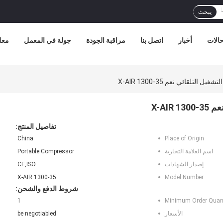
يبحث
الات
أخبار
اتصل بنا
مراقبة الجودة
جولة في المعمل
معل
تلقائي نعم X-AIR 1300-35
X-AI
تفاصيل المنتج:
China
Place of Origin:
اسم العلامة التجارية:
Portable Compressor
إصدار الشهادات:
CE,ISO
X-AIR 1300-35
Model Number:
شروط الدفع والشحن:
1
Minimum Order Quant
الأسعار:
be negotiabled