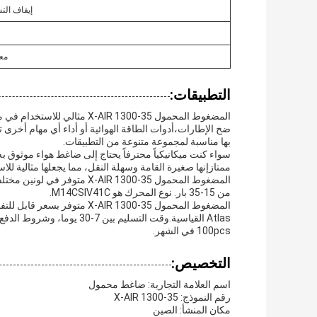
إيقاف الت
معا
التطبيقات:
المضغوط المحمول AIR 1300-35
ضخ الإطارات،أدوات الطاقة الهوائية أو أداء أي مهام أخر
بها مناسبة لمجموعة متنوعة من التطبيقات.
ممتازإنها صغيرة القامة وسهلة النقل، مما يجعلها مثالية لل
من 15-35 بار. نوع المحرك هو M14CSIV41C.
100pcs في الشهر.
التخصيص:
اسم العلامة التجارية: ضاغط محمول
رقم النموذج: X-AIR 1300-35
مكان المنشأ: الصين