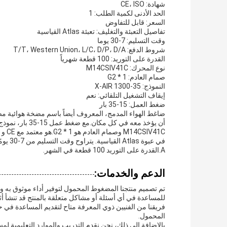
شهادة: CE، ISO
الحد الأدنى لكمية الطلب: 1
السعر: قابل للتفاوض
تفاصيل التعبئة والتغليف: تعبئة Atlas القياسية
وقت التسليم: 7-30 يوما
شروط الدفع: T/T، Western Union، L/C، D/P، D/A
القدرة على التوريد: 100 قطعة شهرياً
نوع المحرك: M14CSIV41C
صمام العادم: 1 * G2
النموذج: X-AIR 1300-35
إيقاف التشغيل التلقائي: نعم
ضغط العمل: 15-35 بار
ضاغط الهواء المدمج، المعروف أيضاً باسم مضخة هوائية 
A.القدرة على التوريد 100 قطعة في الشهر.
الدعم والخدمات:
تم تصميم منتجنا المضغوط المحمول لتوفير أداء موثوق به 
للمساعدة في أي أسئلة أو مشاكل متعلقة بالمنتج قد تنشأ أثن
فريقنا من الفنيين ذوي المعرفة متاح لتقديم المساعدة في
المحمول.
بالإضافة إلى ذلك، نحن نقدم التدريب والموارد التعليمية