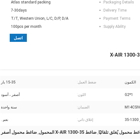
Atlas standard packing
Packaging Details:
7-30days
Delivery Time:
T/T, Western Union, L/C, D/P, D/A
Payment Terms:
100pcs per month
Supply Ability:
اتصل
الكمون
ضغط العمل:
15-35 بار
1*G2
اللون:
أصفر ، أسود
M14CSI
الضمان:
سنة واحدة
3
إغلاق ذاتي:
نعم..
ط محمول يُغلق تلقائيًا
ضاغط X-AIR 1300-35 المحمول
ضاغط محمول أصفر
,
,