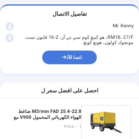
تفاصيل الاتصال
Mr. Kenny
RM18، 27/F، هو كينغ كوم سي تي آر، 2-16 فايون ست،
مونجوك كولون، هونغ كونغ.
ﺎﺘﺼﻟ ﺍﻶﻧ
احصل على افضل سعر ل
25.4-22.8 M3/min FAD ضاغط
الهواء الكهربائي المحمول V900 مع
إيقاف التشغيل التلقائي
Price： 1