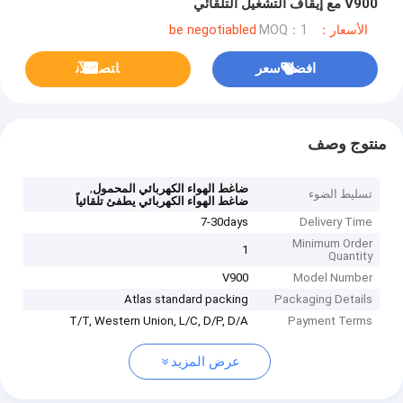
V900 مع إيقاف التشغيل التلقائي
الأسعار：be negotiabled
MOQ：1
افضل سعر
ﺎﺘﺼﻟ ﺍﻶﻧ
منتوج وصف
,
ضاغط الهواء الكهربائي المحمول
تسليط الضوء
ضاغط الهواء الكهربائي يطفئ تلقائياً
7-30days
Delivery Time
Minimum Order
1
Quantity
V900
Model Number
Atlas standard packing
Packaging Details
T/T, Western Union, L/C, D/P, D/A
Payment Terms
عرض المزيد