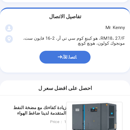
تفاصيل الاتصال
Mr. Kenny
RM18، 27/F، هو كينغ كوم سي تي آر، 2-16 فايون ست،
مونجوك كولون، هونغ كونغ.
ﺎﺘﺼﻟ ﺍﻶﻧ
احصل على افضل سعر ل
زيادة كفاءتك مع مضخة النفط
المتقدمة لدينا ضاغط الهواء
المسمار الدوار GL90VSD
Price： 1