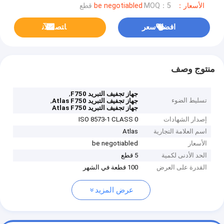
الأسعار：be negotiabled
MOQ：5 قطع
افضل سعر
ﺎﺘﺼﻟ ﺍﻶﻧ
منتوج وصف
,
جهاز تجفيف التبريد F750
تسليط الضوء
,
جهاز تجفيف التبريد Atlas F750
جهاز تجفيف التبريد Atlas F750
إصدار الشهادات
ISO 8573-1 CLASS 0
اسم العلامة التجارية
Atlas
الأسعار
be negotiabled
الحد الأدنى لكمية
5 قطع
القدرة على العرض
100 قطعة في الشهر
عرض المزيد