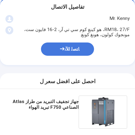
تفاصيل الاتصال
Mr. Kenny
RM18، 27/F، هو كينغ كوم سي تي آر، 2-16 فايون ست،
مونجوك كولون، هونغ كونغ.
ﺎﺘﺼﻟ ﺍﻶﻧ
احصل على افضل سعر ل
جهاز تجفيف التبريد من طراز Atlas
الصناعي F750 تبريد الهواء