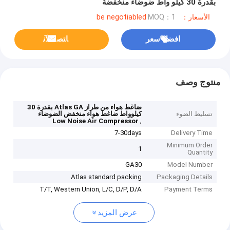
بقدرة 30 كيلو واط ضوضاء منخفضة
الأسعار：be negotiabled
MOQ：1
افضل سعر
ﺎﺘﺼﻟ ﺍﻶﻧ
منتوج وصف
ضاغط هواء من طراز Atlas GA بقدرة 30
تسليط الضوء
كيلوواط ضاغط هواء منخفض الضوضاء
,
Low Noise Air Compressor
7-30days
Delivery Time
Minimum Order
1
Quantity
GA30
Model Number
Atlas standard packing
Packaging Details
T/T, Western Union, L/C, D/P, D/A
Payment Terms
عرض المزيد