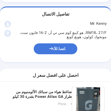
تفاصيل الاتصال
Mr. Kenny
RM18، 27/F، هو كينغ كوم سي تي آر، 2-16 فايون ست،
مونجوك كولون، هونغ كونغ.
ﺎﺘﺼﻟ ﺍﻶﻧ
احصل على افضل سعر ل
ضاغط هواء من سبائك الألومنيوم من
طراز Power Atlas GA بقدرة 30 كيلو
واط ضوضاء منخفضة
Price： 1