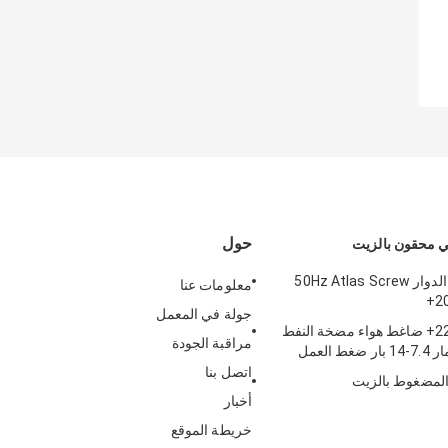
حول
 محقون بالزيت
ضاغط الهواء الدوار 50Hz Atlas Screw
معلومات عنا
2
جولة في المعمل
220kw Ga220+ ضاغط هواء مضخة النفط
مراقبة الجودة
 العمل
اتصل بنا
لمضغوط بالزيت
أخبار
خريطة الموقع