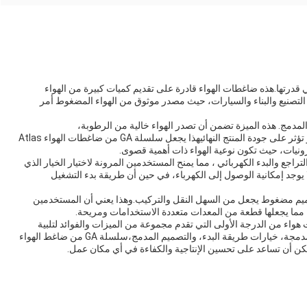
 من الميزات المتميزة لمجموعة GA Series Atlas هي قدرتها.هذه ضاغطات الهواء قادرة على تقديم كميات كبيرة من الهواء
 التصنيع والبناء والسيارات، حيث مصدر موثوق من الهواء المضغوط أمر
جموعة GA Series Atlas هي الجاف المدمج. هذه الميزة تضمن أن تصدر الهواء خالية من الرطوبة،
الزيت،والملوثات الأخرى التي قد تؤدي إلى تلف المعدات أو تؤثر على جودة المنتج النهائيهذا يجعل سلسلة GA من ضاغطات الهواء Atlas
رونيات، حيث تكون نوعية الهواء ذات أهمية قصوى.
ة GA مع كل من أساليب التراجع والبدء الكهربائي ، مما يمنح المستخدمين المرونة لاختيار الخيار الذي
 يوجد إمكانية الوصول إلى الكهرباء، في حين أن طريقة بدء التشغيل
*1475ملم، سلسلة أطلس GA لديها تصميم مضغوط يجعل من السهل النقل والتركيب.وهذا يعني أن المستخدمين
مما يجعلها قطعة من المعدات متعددة الاستخدامات ومريحة.
GA S هي مجموعة ضاغطات هواء من الدرجة الأولى التي تقدم مجموعة من الميزات والفوائد لتلبية
احتياجات مختلف الصناعات.قدرة عالية، المتوفرة الجافة المدمجة، خيارات طريقة البدء، والتصميم المدمج،سلسلة GA من ضاغط الهواء
ن أن تساعد على تحسين الإنتاجية والكفاءة في أي مكان عمل.