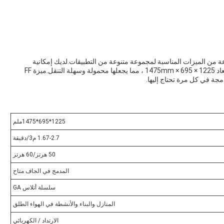
قدم مجموعة من الميزات المناسبة لمجموعة متنوعة من التطبيقات.لديك إمكانية
الوصول إلى أنواع مثالية للاستخدام المنزليالمولدات تأتي بأبعاد 1225 × 695 × 1475mm ، مما يجعلها محمولة وسهلة التنقل.ميزة FF
جة في كل مرة تحتاج إليها.
1225*695*1475ملم
1.67-2.7 م3/دقيقة
50 هرتز/60 هرتز
المدمج في الجاف متاح
سلسلة أتلاس GA
المنازل والبناء والأنشطة في الهواء الطلق
الارتداد / الكهربائي