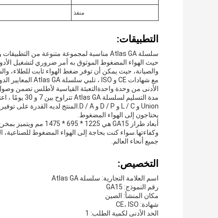
منفذ
التطبيقات:
سلسلة Atlas GA مناسبة لمجموعة متنوعة من الت
والصيانة، حيث يمكن أن توفر ضغط الهواء ثابت للطلاء، وال
مع شهادات CE و ISO
الأدنى من وحدة واحدةالتعبئة القياسية لأطلس تضمن وصول 
Union و L / C و D / P و D / A.المنتج 
يحتاجون إلى الهواء المضغوط.
جميع أنحاء العالم.
التخصيص:
اسم العلامة التجارية: سلسلة Atlas GA
رقم النموذج: GA15
مكان المنشأ: الصين
شهادة: CE، ISO
الحد الأدنى لكمية الطلب: 1