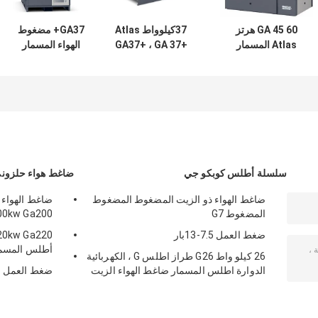
GA 45 60 هرتز
37كيلوواط Atlas
GA37+ مضغوط
Atlas المسمار
GA37+ ، GA 37+
الهواء المسمار
ضاغط الهواء GA
Atlas ضاغط الهواء
الأطلس GA Series
سلسلة 745kg الوزن
المسمار الزيت
50Hz 37kw مع نظام
مع الاستدامة
المحقن شهادة ISO
قفل المدخل الذكي
SIL
سلسلة أطلس كوبكو جي
ضاغط هواء حلزوني
ضاغط الهواء ذو الزيت المضغوط المضغوط
المضغوط G7
00kw Ga200+
ضغط العمل 7.5-13بار
أطلس المسمار 7.4-14 بار ضغط
26 كيلو واط G26 طراز اطلس G ، الكهربائية
الدوارة اطلس المسمار ضاغط الهواء الزيت
ضغط العمل ا
المحقن