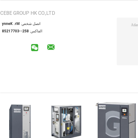
CEBE GROUP HK CO.,LTD
اتصل شخص:
Mr. Kenny
الفاكس:
852--30771258