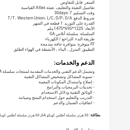
السعر: قابل للتفاوض
تفاصيل التعبئة والتغليف: تعبئة Atlas القياسية
وقت التسليم: 7-30days
شروط الدفع: T/T، Western Union، L/C، D/P، D/A
القدرة على التوريد: 1 قطعة في الشهر
الأبعاد: 1225*695*1475ملم
السلسلة: سلسلة أتلاس GA
طريقة البدء: التراجع / الكهرباء
FF متوفرة: متوافرة جافة متدمجة
التطبيق: المنزل ، البناء ، الأنشطة في الهواء الطلق
الدعم والخدمات:
وتشمل الدعم التقني والخدمات المقدمة لمنتجات سلسلة Atlas GA:
- تسوية المشاكل وتشخيص المشاكل التقنية
- إصلاح واستبدال المكونات المعيبة
- تحديثات البرمجيات والبرامج
- الوثائق التقنية ودلائل الاستخدام
- التدريب والتعليم حول استخدام المنتج وصيانته
- اتفاقيات الضمان والدعم
,
بطاقة:
50 هرتز سلسلة أطلس كوبكو GA
60 هرتز سلسلة أطلس كوبكو GA