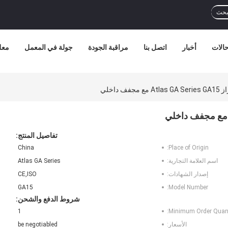
بحث
الات
أخبار
اتصل بنا
مراقبة الجودة
جولة في المعمل
معل
 داخلي
تفاصيل المنتج:
China
Place of Origin:
اسم العلامة التجارية:
Atlas GA Series
إصدار الشهادات:
CE,ISO
GA15
Model Number:
شروط الدفع والشحن:
1
Minimum Order Quant
الأسعار:
be negotiabled