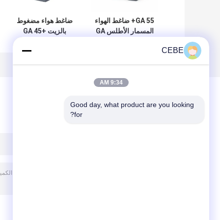
GA 55+ ضاغط الهواء
ضاغط هواء مضغوط
المسمار الأطلس GA
بالزيت GA 45+
Atlas Screw ، GA
Series 60Hz
CEBE
1458kg الوزن مع
45+ Atlas 45kw
الموثوقية
9:34 AM
Good day, what product are you looking 
for?
ترك رسالة