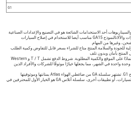
G1
طبيقات والسيناريوهات.أحد الاستخدامات الشائعة هو في التصنيع والإعدادات الصناعية
حيث الهواء المضغوط الموثوق به أمر ضروري لتشغيل الأدوات والآلاتالنموذج GA15 مناسب أيضا للاستخدام في إصلاح السيارات
شحن، وغيرها من المهام.
 ، تلبي سلسلة Atlas GA المعايير الدولية للجودة والسلامة.المنتج متاح للشراء بسعر قابل للتفاوض وكمية الطلب
المنتج بأمان وبدون تلف
مدة التسليم لسلسلة Atlas GA تتراوح بين 7 و 30 يومًا ، اعتمادًا على الموقع والكمية المطلوبة. شروط الدفع تشمل T / T و Western
لديه القدرة على توفير وحدة واحدة في الشهر، مما يجعلها خيارًا موثوقًا للشركات والأفراد الذين
أبعاد طراز GA15 هي 1225 * 695 * 1475 مم ويتميز بمخرج G1. تشتهر سلسلة GA من ضاغطي الهواء Atlas بمتانتها وموثوقيتها
وكفاءتها.سواء كنت بحاجة إلى الهواء المضغوط للصناعية، السيارات، أو تطبيقات أخرى، سلسلة أتلاس GA هو الخيار الأول للمحترفين في