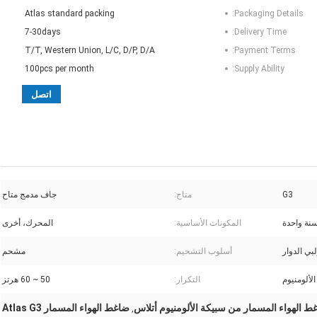
Atlas standard packing
Packaging Details:
7-30days
Delivery Time:
T/T, Western Union, L/C, D/P, D/A
Payment Terms:
100pcs per month
Supply Ability:
اتصل
G3
متاح:
جاف مدمج متاح
نة واحدة
المكونات الأساسية:
المحرك، أخرى
بي الدوار
أسلوب التشحيم:
مشحم
لألومنيوم
التكرار:
50 ~ 60 هرتز
ط الهواء المسمار من سبيكة الألومنيوم أتلاس
ضاغط الهواء المسمار Atlas G3
,