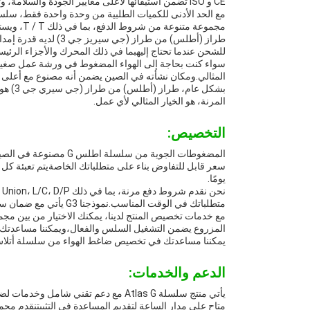
CE و ISO تضمن استيفائها لأعلى معايير الجودة والسلامة، وتعبئتها القياسية أطلس يضمن أنها ستصل إلى موقعك في حالة مثالية.
مجموعة متنوعة من شروط الدفع، بما في ذلك T / T، ويسترن يونيون، L / C، D / P، و D / A.
للشحن عندما تحتاج إليهبما في ذلك المحرك والأجزاء الرئيس
المثالي.ومكان نشأته في الصين يضمن أنه مصنوع مع أعلى مع
بشكل ع
المرنة، هو الخيار المثالي لأي عمل.
التخصيص:
يومًا.
متطلباتك في الوقت المناسب.نموذجنا G3 يأتي مع ضمان سنة واحدة لراحة عقلك.
المزروع يضمن التشغيل السلس والفعال،ويمكننا مساعدتك في 
يمكننا مساعدتك في تخصيص ضاغط الهواء من سلسلة أتل
الدعم والخدمات:
يأتي منتج سلسلة Atlas G مع دعم تقني 
متاح على مدار الساعة لتقديم المساعدة في التثبيتنقدم مج