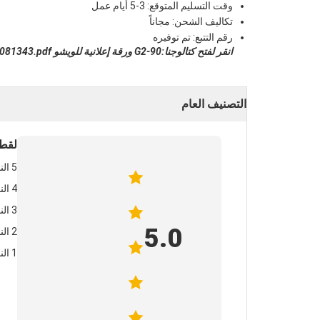
وقت التسليم المتوقع: 3-5 أيام عمل
تكاليف الشحن: مجاناً
رقم التتبع: تم توفيره
انقر لفتح كتالوجنا:
G2-90 ورقة إعلانية للويشو EN 2935081343.pdf
التصنيف العام
لقطة
5 النجوم
4 النجوم
3 النجوم
5.0
2 النجوم
1 النجوم