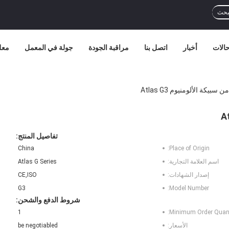
بحث
الات
أخبار
اتصل بنا
مراقبة الجودة
جولة في المعمل
معل
بيكة الألومنيوم Atlas G3
تفاصيل المنتج:
China
Place of Origin:
اسم العلامة التجارية:
Atlas G Series
إصدار الشهادات:
CE,ISO
G3
Model Number:
شروط الدفع والشحن:
1
Minimum Order Quant
الأسعار:
be negotiabled