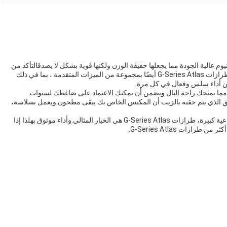
لية الجودة مما يجعلها خفيفة الوزن ولكنها قوية بشكل لا يصدقالتأكد من
أن الضاغط يبقى بارداً حتى أثناء الاستخدام الطويلتم تجهيز طرازات G-Series Atlas أيضًا بمجموعة من الميزات المتقدمة ، بما في ذلك
ن أداء سلس وفعال في كل مرة.
ن مدته سنة واحدة، مما يمنحك راحة البال ويضمن أن يمكنك الاعتماد على ضاغطك لسنوات
ق الذي يتم حقنه بالزيت أن المكبس الخاص بك يبقى مطحون ويعمل بسلاسة،
سواء كنت بحاجة إلى ضاغط لمؤسسة صغيرة أو منشأة صناعية كبيرة، طرازات G-Series Atlas هي الخيار المثالي.وأداء موثوق بهلذا إذا
ات G-Series Atlas.