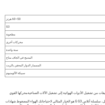
50~60 هرتز
G3
مطحونة
محركات أخرى
سنة واحدة
المدمج في الجاف متاح
المسمار الدوار المحقن بالزيت
سبيكة الألومنيوم
اسعة من التطبيقات من تشغيل الأدوات الهوائية إلى تشغيل الآلات الصناعيةمحركها القوي
سواء كنت تعمل في مصنع، في موقع بناء، أو في ورشة عمل، سلسلة أتلاس G G3 هو الخيار المثالي لاحتياجاتك الهواء المضغوط.شهادات