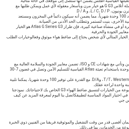
مع الحد الأدنى للكميات الطلبية من وحدة واحدة فقط، سلسلة أتلاس G G3 هو خيار مرن وبأسعار معقولة لأي عمل.ويمكن طلبها مع
طراز (أطلس) من طراز (جي سيريز جي 3) لديه قدرة إمداد 100 وحدة شهرياً، مما يضمن أنه سيكون دائماً في المخزون ومستعد
ية الأخرى، بنيت لتستمر وتتطلب الحد الأدنى من الصيانة.
سواء كنت بحاجة إلى الهواء المضغوط في ورشة عمل صغيرة أو في منشأة صناعية كبيرة، فإن طراز Atlas G Series G3 هو الخيار
ايير الجودة والحرفية.
ام، طراز (أطلس) من طراز (جي سيري جي 3) هو الخيار المثالي لأي شخص يحتاج إلى ضاغط هواء موثوق وفعالوخيارات الطلب
المضغوطات الجوية من سلسلة اطلس G مصنوعة في الصين وتأتي مع شهادات CE و ISO، تضمن معايير الجودة والسلامة العالية.مع
سعر قابل للتفاوض بناء على متطلباتك الخاصةيتم تعبئة كل وحدة باستخدام تعبئة Atlas القياسية للتسليم الآمن وتصل في غضون 7-30
نحن نقدم شروط دفع مرنة، بما في ذلك T/T، Western Union، L/C، D/P، وD/A. مع القدرة على توفير 100 وحدة شهريا، يمكننا تلبية
مع خدمات تخصيص المنتج لدينا، يمكنك الاختيار من بين مجموعة من الخيارات لتنسيق ضاغط الهواء G3 الخاص بك لاحتياجاتك. نموذجنا
اختيار المواد المناسبة لتطبيقكاتصل بنا اليوم لمعرفة المزيد عن كيف
اس جي
شامل وخدمات لضمان أقصى قدر من وقت التشغيل والموثوقية.فريقنا من الفنيين ذوي الخبرة
موعة من الخدمات، بما في ذلك: