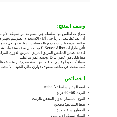
وصف المنتج:
طرازات اطلس من سلسلة جي مصنوعة من سبيكة الألومنيوم عا
ضاغط مدمج بالزيت مدمج بالموصلات الدوارة ، والذي يضم
تأتي طرازات G-Series Atlas مع ضما
قادمة.يضمن المكبس المزلق المزلق المزلق الدوري المزل
مما يقلل من خطر التآكل ويمدد عمر ضاغطك.
كنت تبحث عن ضاغط ملفوف دواري عالي الجودة، لا تبحث أكثر من طراز
الخصائص:
اسم المنتج: سلسلة Atlas G
التردد: 50~60 هرتز
النوع: المسمار الدوار المحقن بالزيت
نمط التشحيم: مطحون
الضمان: سنة واحدة
المواد: سبيكة الألومنيوم