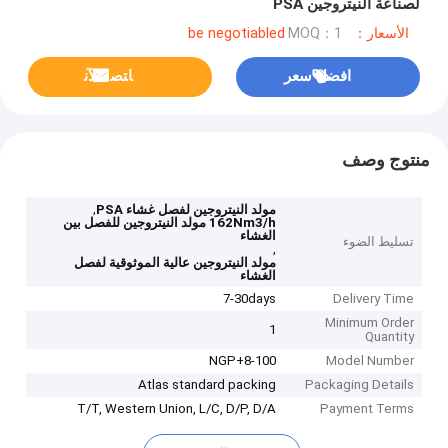
لصناعة النيتروجين PSA
الأسعار：be negotiabled
MOQ：1
افضل سعر
ﺎﺘﺼﻟ ﺍﻶﻧ
منتوج وصف
,
مولد النيتروجين لفصل غشاء PSA
162Nm3/h مولد النيتروجين للفصل بين
الغشاء
تسليط الضوء
,
مولد النيتروجين عالية الموثوقية لفصل
الغشاء
7-30days
Delivery Time
Minimum Order
1
Quantity
NGP+8-100
Model Number
Atlas standard packing
Packaging Details
T/T, Western Union, L/C, D/P, D/A
Payment Terms