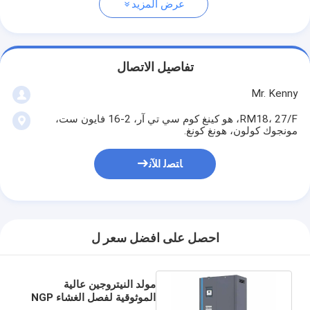
عرض المزيد
تفاصيل الاتصال
Mr. Kenny
RM18، 27/F، هو كينغ كوم سي تي آر، 2-16 فايون ست،
مونجوك كولون، هونغ كونغ.
ﺎﺘﺼﻟ ﺍﻶﻧ
احصل على افضل سعر ل
مولد النيتروجين عالية
الموثوقية لفصل الغشاء NGP