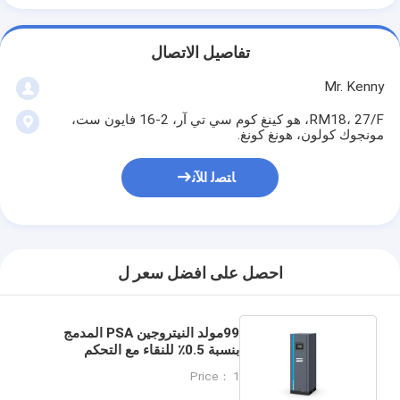
تفاصيل الاتصال
Mr. Kenny
RM18، 27/F، هو كينغ كوم سي تي آر، 2-16 فايون ست،
مونجوك كولون، هونغ كونغ.
ﺎﺘﺼﻟ ﺍﻶﻧ
احصل على افضل سعر ل
99مولد النيتروجين PSA المدمج
بنسبة 0.5٪ للنقاء مع التحكم
المزدوج لتطبيقات مختبرات متنوعة
Price： 1