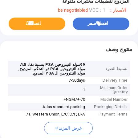
المزدوج لتطبيقات مختبرات متنوعة
الأسعار：be negotiabled
MOQ：1
افضل سعر
ﺎﺘﺼﻟ ﺍﻶﻧ
منتوج وصف
,
99مولد النيتروجين PSA بنسبة نقاء 5%
تسليط الضوء
,
مولد النيتروجين PSA ذو التحكم المزدوج
مولد النيتروجين الـ PSA المدمج
7-30days
Delivery Time
Minimum Order
1
Quantity
NGM7+-70+
Model Number
Atlas standard packing
Packaging Details
T/T, Western Union, L/C, D/P, D/A
Payment Terms
عرض المزيد