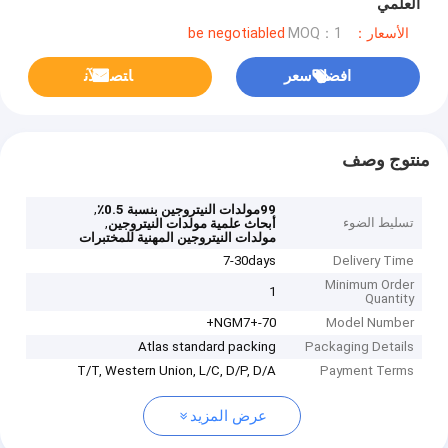
العلمي
الأسعار：be negotiabled
MOQ：1
افضل سعر
ﺎﺘﺼﻟ ﺍﻶﻧ
منتوج وصف
,
99مولدات النيتروجين بنسبة 0.5٪
تسليط الضوء
,
أبحاث علمية مولدات النيتروجين
مولدات النيتروجين المهنية للمختبرات
7-30days
Delivery Time
Minimum Order
1
Quantity
NGM7+-70+
Model Number
Atlas standard packing
Packaging Details
T/T, Western Union, L/C, D/P, D/A
Payment Terms
عرض المزيد