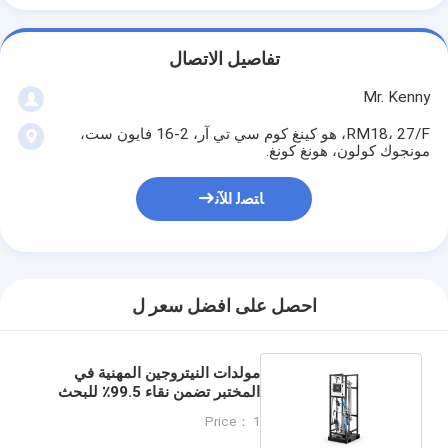
تفاصيل الاتصال
Mr. Kenny
RM18، 27/F، هو كينغ كوم سي تي آر، 2-16 فايون ست،
مونجوك كولون، هونغ كونغ.
ﺎﺘﺼﻟ ﺍﻶﻧ
احصل على افضل سعر ل
مولدات النيتروجين المهنية في
المختبر تضمن نقاء 99.5٪ للبحث
العلمي
Price： 1