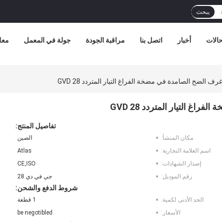
يبحث
الات
أخبار
اتصل بنا
مراقبة الجودة
جولة في المعمل
معل
 الضخ الصامدة في مضخة الفراغ التيار المتردد GVD 28
غ التيار المتردد GVD 28
تفاصيل المنتج:
مكان المنشأ:
الصين
اسم العلامة التجارية:
Atlas
إصدار الشهادات:
CE,ISO
رقم الموديل:
جي في دي 28
شروط الدفع والشحن:
الحد الأدنى لكمية:
1 قطعة
الأسعار:
be negotibled