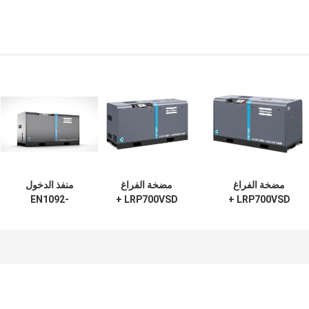
مضخة الفراغ
مضخة الفراغ
منفذ الدخول
EN1092-
LRP700VSD +
LRP700VSD +
مصدر الطاقة
مثالية للمختبرات
101B1DN100PN10
الكهربائية 820kg
والصناعات الصغيرة
مضخة الفراغ لـ AC
مضخة الفراغ القوية
التي توفر تشغيل
مع محرك LRP 1000
مثالية للتصنيع
هادئ وصيانة سهلة
VSD Plus تضمن
والمعالجة
العمل في صيانة
تكييف الهواء