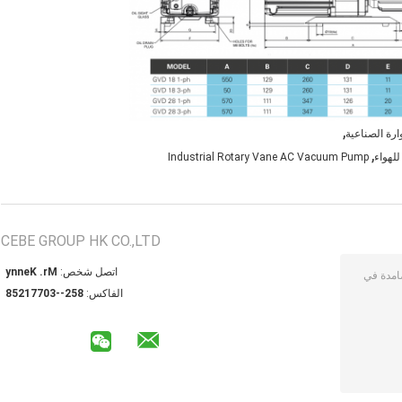
,
رة الصناعية
,
للهواء
Industrial Rotary Vane AC Vacuum Pump
CEBE GROUP HK CO.,LTD
اتصل شخص:
Mr. Kenny
الفاكس:
852--30771258