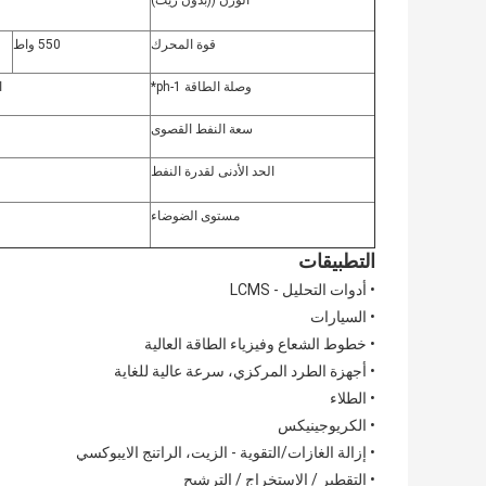
الوزن ((بدون زيت)
قوة المحرك
550 واط
وصلة الطاقة 1-ph*
ا
سعة النفط القصوى
الحد الأدنى لقدرة النفط
مستوى الضوضاء
التطبيقات
• أدوات التحليل - LCMS
• السيارات
• خطوط الشعاع وفيزياء الطاقة العالية
• أجهزة الطرد المركزي، سرعة عالية للغاية
• الطلاء
• الكريوجينيكس
• إزالة الغازات/التقوية - الزيت، الراتنج الايبوكسي
• التقطير / الاستخراج / الترشيح