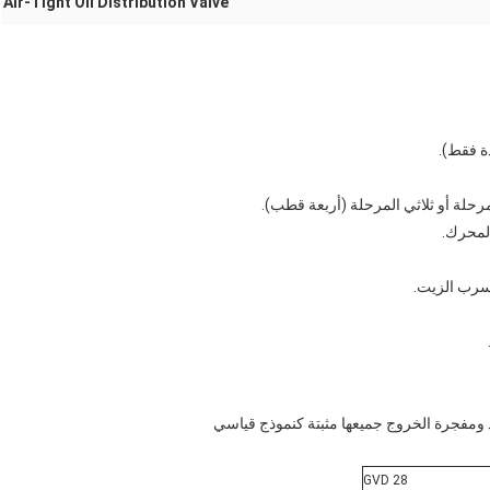
Air-Tight Oil Distribution Valve
ة فقط).
رحلة أو ثلاثي المرحلة (أربعة قطب).
المحرك.
سرب الزيت.
 ومفجرة الخروج جميعها مثبتة كنموذج قياسي
GVD 28