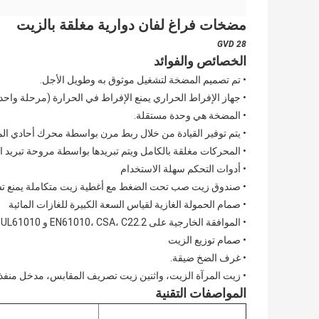
مضخات فراغ لفان دوارية مغلقة بالزيت
GVD 28
الخصائص والفوائد
• تم تصميم المضخة لتشغيل موثوق به وطويل الأجل.
• جهاز الإفراط الحراري يمنع الإفراط في الحرارة (مرحلة واحد
• المضخة هي وحدة مستقلة.
• يتم توفير القيادة من خلال ربط مرن بواسطة محرك أحادي الم
• المحركات مغلقة بالكامل ويتم تبريدها بواسطة مروحة تبريد 
• أدوات التحكم سهلة الاستخدام
• صندوق زيت صب تحت الضغط مع أغطية زيت متكاملة يمنع ت
• صمام الحمولة الغازية لقياس السعة الكبيرة للغازات المائية
• الموافقة الخارجية على EN61010، CSA، C22.2 و UL61010.
• صمام توزيع الزيت
• غرف الضخ ضيقة.
• زيت المرآة الزيت، واثنين زيت تصريف المقابس، مدخل منفذ
المواصفات التقنية