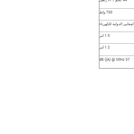
44 كجم / 97 رطل
750 واط
لمعايير الدولية للكهرباء
1.5 لتر
1.2 لتر
57 dB ((A) @ 50Hz