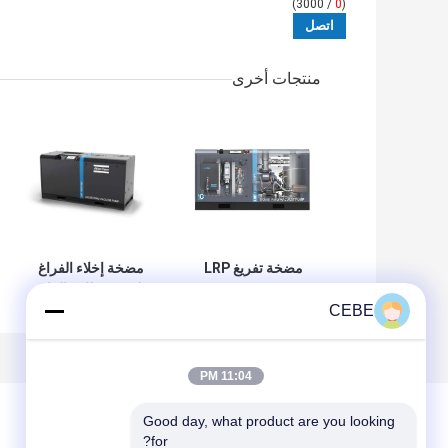
/ 3000)
0
(
منتجات أخرى
مضخة تفريغ LRP
مضخة إخلاء الفراغ
1000 VSD+ بسعة
لمصدر طاقة التيار
CEBE
900 كجم معدات
المتردد LRP 1000
نظام التبريد الصناعي
VSD+، محرك LRP
1000 VSD مصمم
لأداء قوي في أنظمة
11:04 PM
الفراغ الصناعية
Good day, what product are you looking 
for?