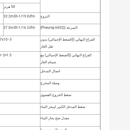
50 هرتز
النزوح
32.2m3h-1/19.0cfm
السرعة ((Pneurop 6602)
27.5m3h-1/16.2cfm
الفراغ النهائي ((الضغط الإجمالي) بدون
7.7x10−3
ثقل الغاز
الفراغ النهائي ((الضغط الإجمالي) مع
1.5×10−2 mbar/1.1×10−2 تور
صمام الغاز
اتصال المدخل
وصلة المخرج
ضغط الخروج القصوى
ضغط المدخل الكبير ليبخر الماء
معدل ضخ بخار الماء