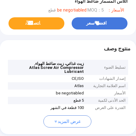
أتلاس المسمار ضاغط الهواء
الأسعار：be negotiabled
MOQ：5 قطع
افضل سعر
ﺎﺘﺼﻟ ﺍﻶﻧ
منتوج وصف
,
زيت غذائي، زيت ضاغط الهواء
تسليط الضوء
Atlas Screw Air Compressor
Lubricant
إصدار الشهادات
CE,ISO
اسم العلامة التجارية
Atlas
الأسعار
be negotiabled
الحد الأدنى لكمية
5 قطع
القدرة على العرض
100 قطعة في الشهر
عرض المزيد