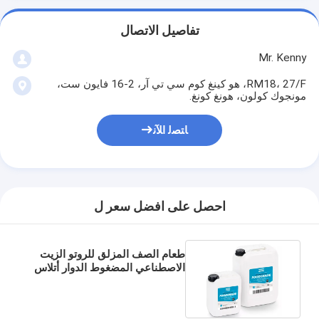
تفاصيل الاتصال
Mr. Kenny
RM18، 27/F، هو كينغ كوم سي تي آر، 2-16 فايون ست،
مونجوك كولون، هونغ كونغ.
ﺎﺘﺼﻟ ﺍﻶﻧ
احصل على افضل سعر ل
طعام الصف المزلق للروتو الزيت
الاصطناعي المضغوط الدوار أتلاس
المسمار ضاغط الهواء