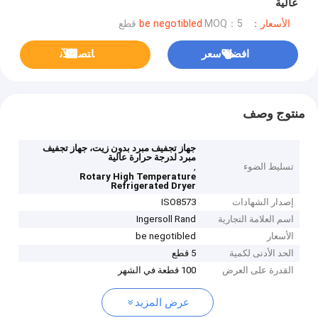
عالية
الأسعار：be negotibled
MOQ：5 قطع
افضل سعر
ﺎﺘﺼﻟ ﺍﻶﻧ
منتوج وصف
جهاز تجفيف مبرد بدون زيت، جهاز تجفيف
مبرد لدرجة حرارة عالية
تسليط الضوء
,
Rotary High Temperature
Refrigerated Dryer
إصدار الشهادات
ISO8573
اسم العلامة التجارية
Ingersoll Rand
الأسعار
be negotibled
الحد الأدنى لكمية
5 قطع
القدرة على العرض
100 قطعة في الشهر
عرض المزيد