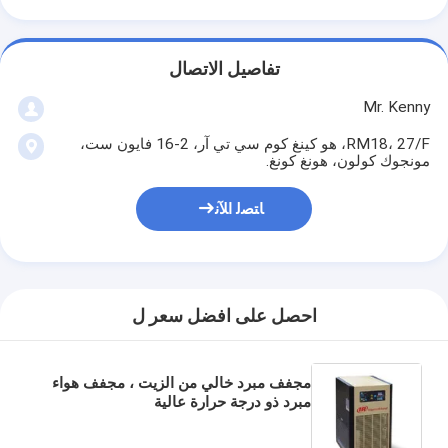
تفاصيل الاتصال
Mr. Kenny
RM18، 27/F، هو كينغ كوم سي تي آر، 2-16 فايون ست،
مونجوك كولون، هونغ كونغ.
ﺎﺘﺼﻟ ﺍﻶﻧ
احصل على افضل سعر ل
مجفف مبرد خالي من الزيت ، مجفف هواء
مبرد ذو درجة حرارة عالية