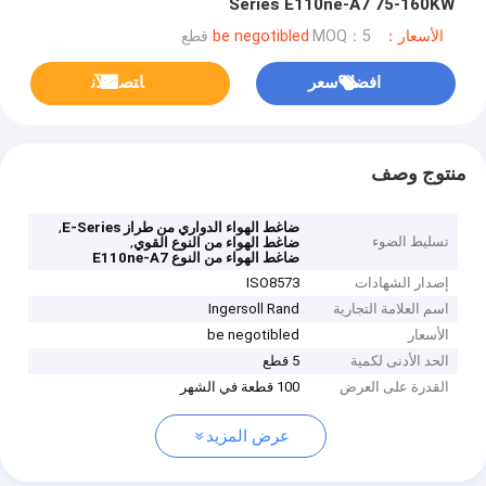
Series E110ne-A7 75-160KW
الأسعار：be negotibled
MOQ：5 قطع
افضل سعر
ﺎﺘﺼﻟ ﺍﻶﻧ
منتوج وصف
,
ضاغط الهواء الدواري من طراز E-Series
تسليط الضوء
,
ضاغط الهواء من النوع القوي
ضاغط الهواء من النوع E110ne-A7
إصدار الشهادات
ISO8573
اسم العلامة التجارية
Ingersoll Rand
الأسعار
be negotibled
الحد الأدنى لكمية
5 قطع
القدرة على العرض
100 قطعة في الشهر
عرض المزيد