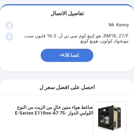
تفاصيل الاتصال
Mr. Kenny
RM18، 27/F، هو كينغ كوم سي تي آر، 2-16 فايون ست،
مونجوك كولون، هونغ كونغ.
ﺎﺘﺼﻟ ﺍﻶﻧ
احصل على افضل سعر ل
ضاغط هواء متين خالٍ من الزيت من النوع
اللولبي الدوار E-Series E110ne-A7 75-
160KW