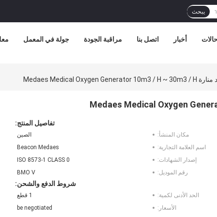
يبحث
الات
أخبار
اتصل بنا
مراقبة الجودة
جولة في المعمل
معل
Medaes Medical Oxygen Ge
تفاصيل المنتج:
مكان المنشأ:
الصين
اسم العلامة التجارية:
Beacon Medaes
إصدار الشهادات:
ISO 8573-1 CLASS 0
رقم الموديل:
BMO V
شروط الدفع والشحن:
الحد الأدنى لكمية:
1 قطع
الأسعار:
be negotiated