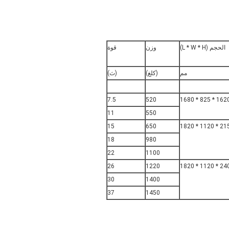
الحجم (L * W * H)
وزن
قوة
مم
(كلغ)
(ث)
7.5
520
1620 * 825 * 16
11
550
15
650
2150 * 1120
18
980
22
1100
26
1220
2400 * 1120
30
1400
37
1450