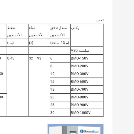
تحديد
يكتب
معدل تدفق
نقاء
ضغط
الأكسجين
الأكسجين
الأكسجين
(م 3 / ساعة)
(٪)
(مبا)
سلسلة VSD
80
0.45
93 + 3٪
6
BMO-150V
8
BMO-200V
 * 1820
10
BMO-300V
15
BMO-600V
18
BMO-700V
 * 1820
20
BMO-800V
25
BMO-900V
30
BMO-1000V