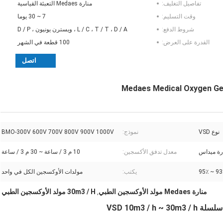
تفاصيل التغليف:
منارة Medaes التعبئة القياسية
وقت التسليم:
7 ~ 30 يوما
شروط الدفع:
L / C ، T / T ، D / A ، ويسترن يونيون ، D / P
القدرة على العرض:
100 قطعة في الشهر
اتصل
نوع VSD
نموذج:
BMO-300V 600V 700V 800V 900V 1000V
رة ميداس
معدل تدفق الأكسجين:
10 م 3 / ساعة ~ 30 م 3 / ساعة
93٪ ~ 
يكتب:
مولدات الأوكسجين الكل في واحد
منارة Medaes مولد الأوكسجين الطبي
30m3 / H مولد الأوكسجين الطبي
,