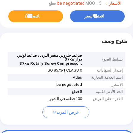
الأسعار：be negotiated
MOQ：5 قطع
افضل سعر
ﺎﺘﺼﻟ ﺍﻶﻧ
منتوج وصف
ضاغط حلزوني متغير التردد ، ضاغط لولبي
تسليط الضوء
دوار 37kw
,
37kw Rotary Screw Compressor
إصدار الشهادات
ISO 8573-1 CLASS 0
اسم العلامة التجارية
Atlas
الأسعار
be negotiated
الحد الأدنى لكمية
5 قطع
القدرة على العرض
100 قطعة في الشهر
عرض المزيد