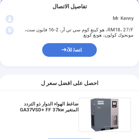
تفاصيل الاتصال
Mr. Kenny
RM18، 27/F، هو كينغ كوم سي تي آر، 2-16 فايون ست،
مونجوك كولون، هونغ كونغ.
ﺎﺘﺼﻟ ﺍﻶﻧ
احصل على افضل سعر ل
ضاغط الهواء الدوار ذو التردد
المتغير GA37VSD+ FF 37kw