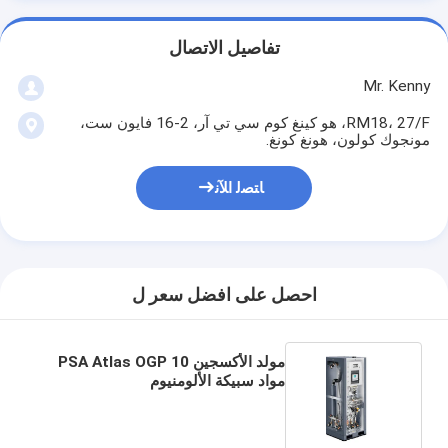
تفاصيل الاتصال
Mr. Kenny
RM18، 27/F، هو كينغ كوم سي تي آر، 2-16 فايون ست،
مونجوك كولون، هونغ كونغ.
ﺎﺘﺼﻟ ﺍﻶﻧ
احصل على افضل سعر ل
مولد الأكسجين PSA Atlas OGP 10
مواد سبيكة الألومنيوم