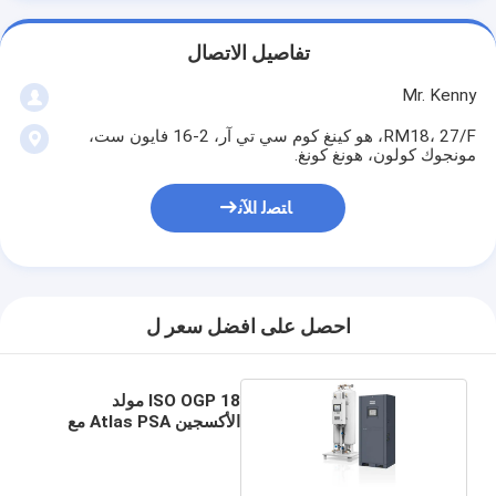
تفاصيل الاتصال
Mr. Kenny
RM18، 27/F، هو كينغ كوم سي تي آر، 2-16 فايون ست،
مونجوك كولون، هونغ كونغ.
ﺎﺘﺼﻟ ﺍﻶﻧ
احصل على افضل سعر ل
ISO OGP 18 مولد
الأكسجين Atlas PSA مع
نظام واحد