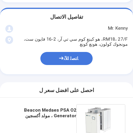
تفاصيل الاتصال
Mr. Kenny
RM18، 27/F، هو كينغ كوم سي تي آر، 2-16 فايون ست،
مونجوك كولون، هونغ كونغ.
ﺎﺘﺼﻟ ﺍﻶﻧ
احصل على افضل سعر ل
Beacon Medaes PSA O2
Generator ، مولد أكسجين
معياري 35m3 / h 1160kg الوزن