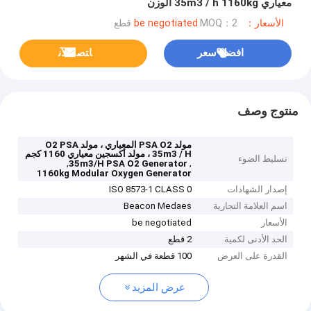
معياري 35m3 / h 1160kg الوزن
الأسعار：be negotiated
MOQ：2 قطع
افضل سعر
ﺎﺘﺼﻟ ﺍﻶﻧ
منتوج وصف
مولد PSA O2 المعياري ، مولد O2 PSA
35m3 / H ، مولد أكسجين معياري 1160 كجم
تسليط الضوء
,
,
35m3/H PSA O2 Generator
1160kg Modular Oxygen Generator
إصدار الشهادات
ISO 8573-1 CLASS 0
اسم العلامة التجارية
Beacon Medaes
الأسعار
be negotiated
الحد الأدنى لكمية
2 قطع
القدرة على العرض
100 قطعة في الشهر
عرض المزيد