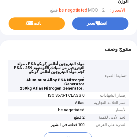
الوزن
الأسعار：be negotiated
MOQ：2 قطع
افضل سعر
ﺎﺘﺼﻟ ﺍﻶﻧ
منتوج وصف
مولد النيتروجين أطلس كوبكو PSA ، مولد
النيتروجين من سبائك الألومنيوم PSA ، 259
كجم مولد النيتروجين أطلس كوبكو
تسليط الضوء
,
Aluminum Alloy PSA Nitrogen
Generator
,
259kg Atlas Nitrogen Generator
إصدار الشهادات
ISO 8573-1 CLASS 0
اسم العلامة التجارية
Atlas
الأسعار
be negotiated
الحد الأدنى لكمية
2 قطع
القدرة على العرض
100 قطعة في الشهر