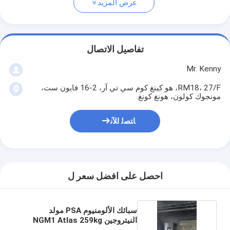
عرض المزيد
تفاصيل الاتصال
Mr. Kenny
RM18، 27/F، هو كينغ كوم سي تي آر، 2-16 فايون ست،
مونجوك كولون، هونغ كونغ.
ﺎﺘﺼﻟ ﺍﻶﻧ
احصل على افضل سعر ل
سبائك الألومنيوم PSA مولد
النيتروجين NGM1 Atlas 259kg
الوزن