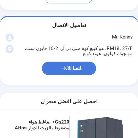
تفاصيل الاتصال
Mr. Kenny
RM18، 27/F، هو كينغ كوم سي تي آر، 2-16 فايون ست،
مونجوك كولون، هونغ كونغ.
ﺎﺘﺼﻟ ﺍﻶﻧ
احصل على افضل سعر ل
Ga220+ ضاغط هواء
مضغوط بالزيت الدوار Atlas
Screw 50hz 220kw