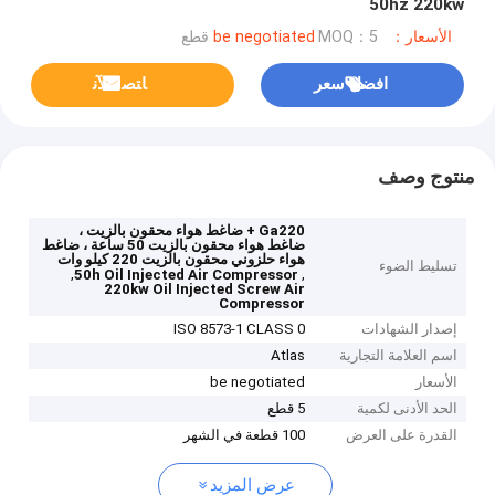
50hz 220kw
الأسعار：be negotiated
MOQ：5 قطع
افضل سعر
ﺎﺘﺼﻟ ﺍﻶﻧ
منتوج وصف
Ga220 + ضاغط هواء محقون بالزيت ،
ضاغط هواء محقون بالزيت 50 ساعة ، ضاغط
هواء حلزوني محقون بالزيت 220 كيلو وات
تسليط الضوء
,
,
50h Oil Injected Air Compressor
220kw Oil Injected Screw Air
Compressor
إصدار الشهادات
ISO 8573-1 CLASS 0
اسم العلامة التجارية
Atlas
الأسعار
be negotiated
الحد الأدنى لكمية
5 قطع
القدرة على العرض
100 قطعة في الشهر
عرض المزيد