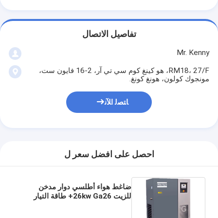
تفاصيل الاتصال
Mr. Kenny
RM18، 27/F، هو كينغ كوم سي تي آر، 2-16 فايون ست،
مونجوك كولون، هونغ كونغ.
ﺎﺘﺼﻟ ﺍﻶﻧ
احصل على افضل سعر ل
ضاغط هواء أطلسي دوار مدخن
للزيت 26kw Ga26+ طاقة التيار
المتردد