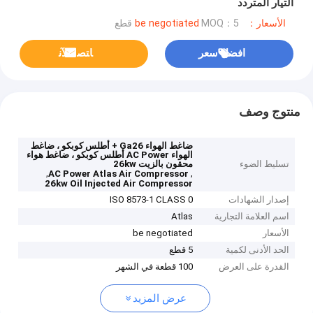
التيار المتردد
الأسعار：be negotiated
MOQ：5 قطع
افضل سعر
ﺎﺘﺼﻟ ﺍﻶﻧ
منتوج وصف
ضاغط الهواء Ga26 + أطلس كوبكو ، ضاغط
الهواء AC Power أطلس كوبكو ، ضاغط هواء
تسليط الضوء
محقون بالزيت 26kw
,
,
AC Power Atlas Air Compressor
26kw Oil Injected Air Compressor
إصدار الشهادات
ISO 8573-1 CLASS 0
اسم العلامة التجارية
Atlas
الأسعار
be negotiated
الحد الأدنى لكمية
5 قطع
القدرة على العرض
100 قطعة في الشهر
عرض المزيد